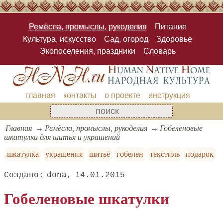
Ремёсла, промыслы, рукоделия
Питание
Культура, искусство
Сад, огород
Здоровье
Экопоселения, праздники
Словарь
главная
контакты
о проекте
инструкция
Главная
Ремёсла, промыслы, рукоделия
Гобеленовые
шкатулки для шитья и украшений
шкатулка
украшения
шитьё
гобелен
текстиль
подарок
dona
14.01.2015
Гобеленовые шкатулки