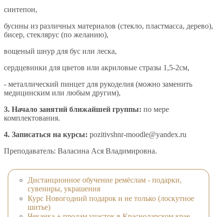
синтепон,
бусины из различных материалов (стекло, пластмасса, дерево),
бисер, стеклярус (по желанию),
вощеный шнур для бус или леска,
сердцевинки для цветов или акриловые стразы 1,5-2см,
- металлический пинцет для рукоделия (можно заменить
медицинским или любым другим),
3. Начало занятий ближайшей группы:
по мере
комплектования.
4. Записаться на курсы:
pozitivshnr-moodle@yandex.ru
Преподаватель: Валасина Ася Владимировна.
Дистанционное обучение ремёслам - подарки,
сувениры, украшения
Курс Новогодний подарок и не только (лоскутное
шитье)
Чеканка + продам участок в Краснодарском крае