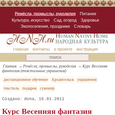
Ремёсла, промыслы, рукоделия
Питание
Культура, искусство
Сад, огород
Здоровье
Экопоселения, праздники
Словарь
главная
контакты
о проекте
инструкция
Главная
Ремёсла, промыслы, рукоделия
Курс Весенняя
фантазия (текстильные украшения)
дистанционное обучение
Архангельск
украшения
текстиль
подарок
сувенир
dona
16.01.2011
Курс Весенняя фантазия