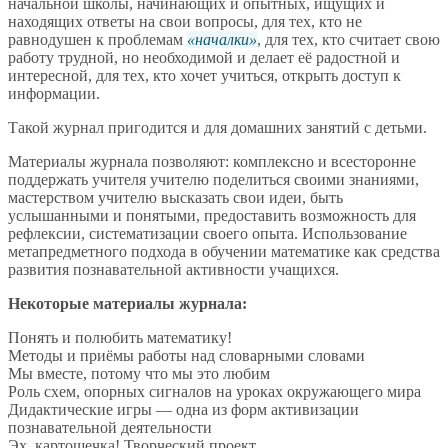
начальной школы, начинающих и опытных, ищущих и
находящих ответы на свои вопросы, для тех, кто не
равнодушен к проблемам
началки
, для тех, кто считает свою
работу трудной, но необходимой и делает её радостной и
интересной, для тех, кто хочет учиться, открыть доступ к
информации.
Такой журнал пригодится и для домашних занятий с детьми.
Материалы журнала позволяют: комплексно и всесторонне
поддержать учителя учителю поделиться своими знаниями,
мастерством учителю высказать свои идеи, быть
услышанными и понятыми, предоставить возможность для
рефлексии, систематизации своего опыта. Использование
метапредметного подхода в обучении математике как средства
развития познавательной активности учащихся.
Некоторые материалы журнала:
Понять и полюбить математику!
Методы и приёмы работы над словарными словами
Мы вместе, потому что мы это любим
Роль схем, опорных сигналов на уроках окружающего мира
Дидактические игры — одна из форм активизации
познавательной деятельности
Эх, картошечка! Творческий проект