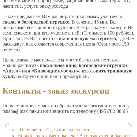
обслуживание по программе, входные билеты, мастер-класс,
чаепитие, услуги экскурсовода
Также предлагаем Вам расширить программу, участвуя в
сказке о богородской игрушке.
В течение 45 мин Вы
познакомитесь с живой игрушкой, Вам расскажут сказку, и Вы
сами сможете принять участие в ней. (Стоимость 100 руб/чел).
Приглашаем Вас посетить
иконописную мастерскую
, где Вам
расскажут, как создается современная икона (Стоимость 150
руб/чел)
Предлагаемые мастер-классы могут быть разные: также
можно расписать
пасхальное яйцо, богородские игрушки
«Ангел» или «Клюющие курочки», изготовить тряпичную
куклу
, которую шили наши прабабушки.
Контакты - заказ экскурсии
По всем вопросам можно обращаться на электронную почту
tatiana@max-mtk.ru или звонить по телефону (495)782-38-95
"Игрушечные" детские экскурсии
Новый год в каменном веке! В гостях у первобытных