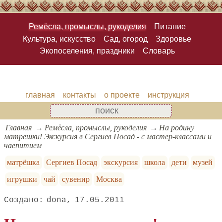
Ремёсла, промыслы, рукоделия
Питание
Культура, искусство
Сад, огород
Здоровье
Экопоселения, праздники
Словарь
главная
контакты
о проекте
инструкция
Главная
Ремёсла, промыслы, рукоделия
На родину
матрешки! Экскурсия в Сергиев Посад - с мастер-классами и
чаепитием
матрёшка
Сергиев Посад
экскурсия
школа
дети
музей
игрушки
чай
сувенир
Москва
dona
17.05.2011