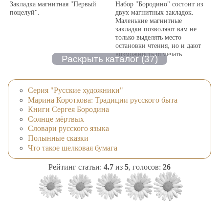
Закладка магнитная "Первый
Набор "Бородино" состоит из
поцелуй".
двух магнитных закладок.
Маленькие магнитные
закладки позволяют вам не
только выделять место
остановки чтения, но и дают
возможность отмечать
несколько нужных страниц в
книге, журнале или
органайзере. Набор посвящен
200-летию сражения под
Серия "Русские художники"
Бородино. Использованы
Марина Короткова: Традиции русского быта
фрагменты панорамы
Книги Сергея Бородина
художника Ф.А.Рубо
Солнце мёртвых
"Бородинская битва".
Словари русского языка
Материал: ламинированная
бумага, магнит.
Полынные сказки
Размер закладки: 4,7 см х 7 см.
Что такое шелковая бумага
Рейтинг статьи:
4.7
из
5
, голосов:
26