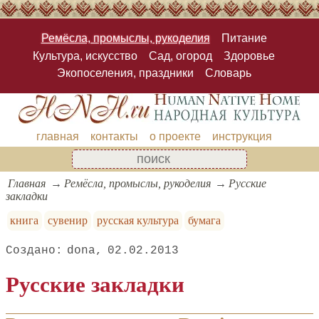
Ремёсла, промыслы, рукоделия
Питание
Культура, искусство
Сад, огород
Здоровье
Экопоселения, праздники
Словарь
главная
контакты
о проекте
инструкция
Главная
Ремёсла, промыслы, рукоделия
Русские
закладки
книга
сувенир
русская культура
бумага
dona
02.02.2013
Русские закладки