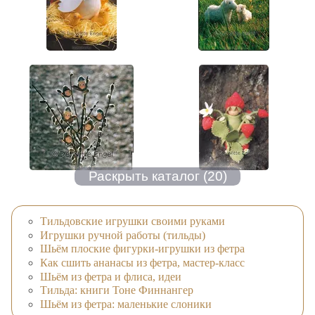
Тильдовские игрушки своими руками
Игрушки ручной работы (тильды)
Шьём плоские фигурки-игрушки из фетра
Как сшить ананасы из фетра, мастер-класс
Шьём из фетра и флиса, идеи
Тильда: книги Тоне Финнангер
Шьём из фетра: маленькие слоники