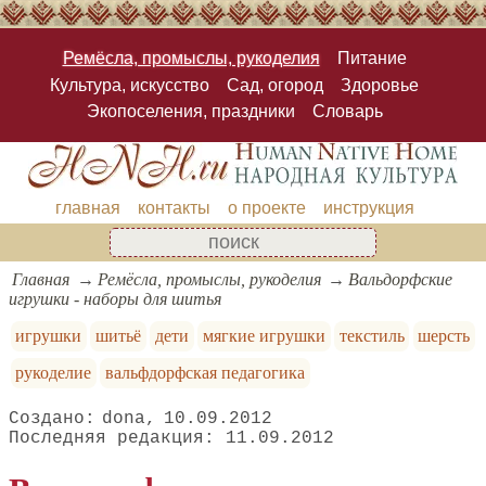
Ремёсла, промыслы, рукоделия
Питание
Культура, искусство
Сад, огород
Здоровье
Экопоселения, праздники
Словарь
главная
контакты
о проекте
инструкция
Главная
Ремёсла, промыслы, рукоделия
Вальдорфские
игрушки - наборы для шитья
игрушки
шитьё
дети
мягкие игрушки
текстиль
шерсть
рукоделие
вальфдорфская педагогика
dona
10.09.2012
11.09.2012