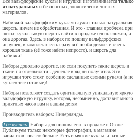
Все вальфдорфские куклы и игрушки изготавливается
только
из натуральных
и безопасных, экологически чистых
материалов.
Набивкой вальфдорфским куклам служит только натуральная
шерсть, ничем не обработанная. И это - главная проблема при
шитье кукол: такую шерсть найти в продаже очень сложно, и
она дорогая. Здесь, в наборах по пошиву вальфдорфских
игрушек, в комплекте есть сразу всё необходимое: и очень
хорошая ткань (её тоже найти непросто), и шерсть для
набивки!
Наборы довольно дорогие, но если покупать такие шерсть и
ткани по отдельности - дешевле вряд ли получится. Эти
игрушки того стоят, особенно сделанные своими руками (а не
купленные готовые)!
Наборы позволяют создать оригинальную уникальную яркую
вальдорфскую игрушку, которая, несомненно, доставит много
приятных часов вам и вашим детям.
Производитель наборов: Нидерланды.
Где купить.
Наборы для пошива есть в продаже в Озоне.
Публикуем только некоторые фотографии, в магазине
вариантов гораздо больше. Есть и мягкие куклы, и разные