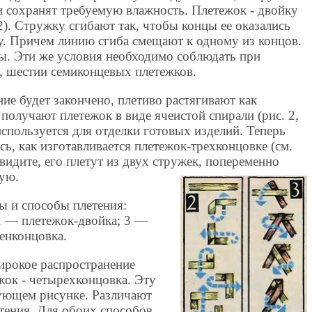
и сохранят требуемую влажность. Плетежок - двойку
2). Стружку сгибают так, чтобы концы ее оказались
у. Причем линию сгиба смещают к одному из концов.
. Эти же условия необходимо соблюдать при
-, шестии семиконцевых плетежков.
ние будет закончено, плетиво растягивают как
получают плетежок в виде ячеистой спирали (рис. 2,
используется для отделки готовых изделий. Теперь
сь, как изготавливается плетежок-трехконцовке (см.
к видите, его плетут из двух стружек, попеременно
дую.
ы и способы плетения:
2 — плетежок-двойка; 3 —
енконцовка.
ирокое распространение
жок - четырехконцовка. Эту
ующем рисунке. Различают
тения. Для обоих способов