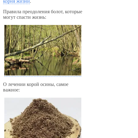
корня жизни
.
Правила преодоления болот, которые
могут спасти жизнь:
О лечении корой осины, самое
важное: