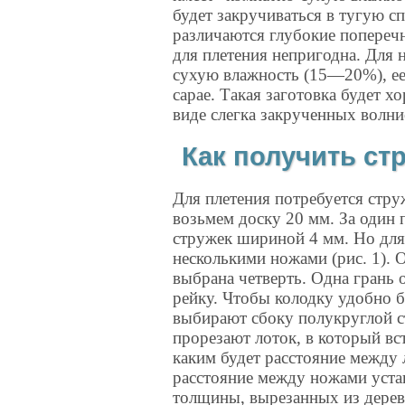
будет закручиваться в тугую с
различаются глубокие поперечн
для плетения непригодна. Для
сухую влажность (15—20%), ее 
сарае. Такая заготовка будет х
виде слегка закрученных волни
Как получить ст
Для плетения потребуется стру
возьмем доску 20 мм. За один 
стружек шириной 4 мм. Но для 
несколькими ножами (рис. 1). 
выбрана четверть. Одна грань
рейку. Чтобы колодку удобно б
выбирают сбоку полукруглой с
прорезают лоток, в который вс
каким будет расстояние между
расстояние между ножами уст
толщины, вырезанных из дерев