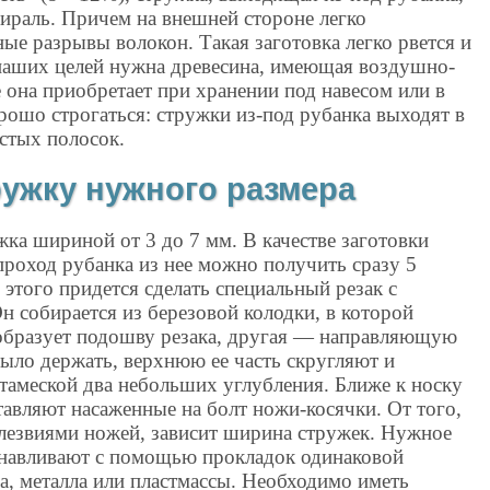
пираль. Причем на внешней стороне легко
ые разрывы волокон. Такая заготовка легко рвется и
 наших целей нужна древесина, имеющая воздушно-
она приобретает при хранении под навесом или в
орошо строгаться: стружки из-под рубанка выходят в
стых полосок.
ружку нужного размера
жка шириной от 3 до 7 мм. В качестве заготовки
проход рубанка из нее можно получить сразу 5
этого придется сделать специальный резак с
Он собирается из березовой колодки, в которой
 образует подошву резака, другая — направляющую
ыло держать, верхнюю ее часть скругляют и
тамеской два небольших углубления. Ближе к носку
тавляют насаженные на болт ножи-косячки. От того,
 лезвиями ножей, зависит ширина стружек. Нужное
анавливают с помощью прокладок одинаковой
а, металла или пластмассы. Необходимо иметь