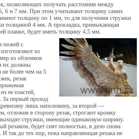
ок, позволяющих получать расстояния между
 5, 6 и 7 мм. При этом учитывают толщину самих
 имеют толщину по 1 мм, то для получения стружки
и толщиной 4 мм. А прокладка, примыкающая
й планке, будет иметь толщину 4,5 мм.
я ножей с
 изготовляют из
имер из обломков
и их должны
 не более чем на 5
жек, резак
 прижимая
з ее пластей,
. За первый проход
древесину лишь наполовину, за второй —
ем, отложив в сторону резак, строгают кромку
 выходят стружки, имеющие одинаковую ширину.
ый резаком, будет снят полностью, в дело снова
к. И так до тех пор, пока направляющая резака не