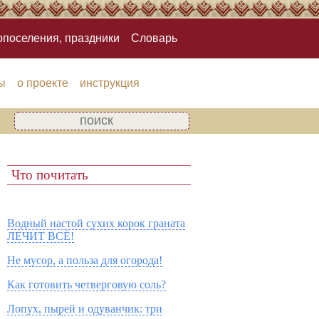
опоселения, праздники
Словарь
ы
о проекте
инструкция
Что почитать
Водный настой сухих корок граната
ЛЕЧИТ ВСЁ!
Не мусор, а польза для огорода!
Как готовить четверговую соль?
Лопух, пырей и одуванчик: три