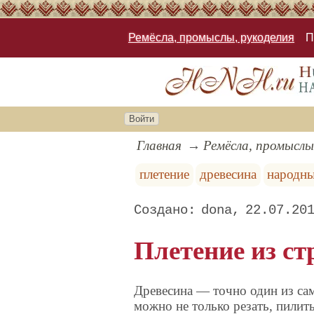
Ремёсла, промыслы, рукоделия
П
Войти
Главная
Ремёсла, промыслы
плетение
древесина
народн
dona
22.07.20
Плетение из с
Древесина — точно один из са
можно не только резать, пилить