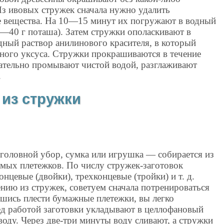
Из ивовых стружек сначала нужно удалить
е вещества. На 10—15 минут их погружают в водный
0—40 г поташа). Затем стружки ополаскивают в
дный раствор анилинового красителя, в который
ного уксуса. Стружки прокрашиваются в течение
щательно промывают чистой водой, разглаживают
.
из стружки
головной убор, сумка или игрушка — собирается из
емых плетежков. По числу стружек-заготовок
нцевые (двойки), трехконцевые (тройки) и т. д.
нию из стружек, советуем сначала потренироваться
шись плести бумажные плетежки, вы легко
ед работой заготовки укладывают в целлофановый
воду. Через две-три минуты воду сливают, а стружки