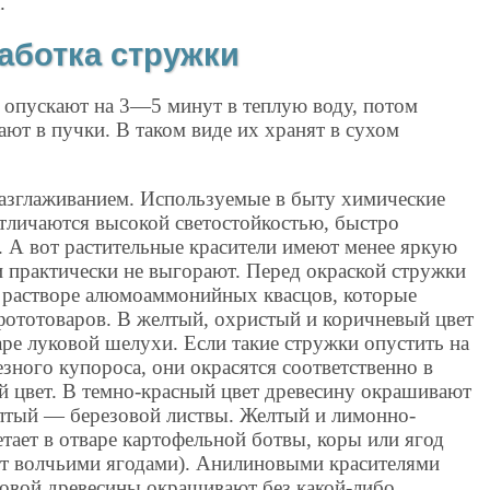
.
аботка стружки
х опускают на 3—5 минут в теплую воду, потом
ют в пучки. В таком виде их хранят в сухом
азглаживанием. Используемые в быту химические
 отличаются высокой светостойкостью, быстро
. А вот растительные красители имеют менее яркую
и практически не выгорают. Перед окраской стружки
 растворе алюмоаммонийных квасцов, которые
фототоваров. В желтый, охристый и коричневый цвет
ре луковой шелухи. Если такие стружки опустить на
езного купороса, они окрасятся соответственно в
й цвет. В темно-красный цвет древесину окрашивают
елтый — березовой листвы. Желтый и лимонно-
тает в отваре картофельной ботвы, коры или ягод
т волчьими ягодами). Анилиновыми красителями
зовой древесины окрашивают без какой-либо