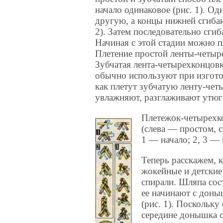
начало одинаковое (рис. 1). О
другую, а концы нижней сгиба
2). Затем последовательно сги
Начиная с этой стадии можно пл
Плетение простой ленты-четыре
Зубчатая лента-четырехконцовк
обычно используют при изгото
как плетут зубчатую ленту-чет
увлажняют, разглаживают утюго
Плетежок-четырехк
(слева — простом, 
1 — начало; 2, 3 —
Теперь расскажем, 
жокейные и детски
спирали. Шляпа сост
ее начинают с доны
(рис. 1). Поскольку
середине донышка о