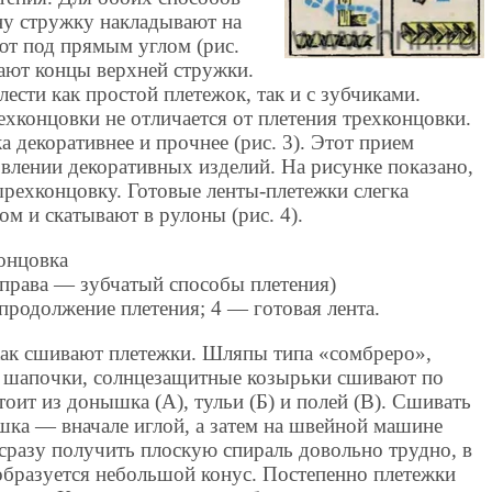
дну стружку накладывают на
ют под прямым углом (рис.
бают концы верхней стружки.
ести как простой плетежок, так и с зубчиками.
хконцовки не отличается от плетения трехконцовки.
а декоративнее и прочнее (рис. 3). Этот прием
влении декоративных изделий. На рисунке показано,
ырехконцовку. Готовые ленты-плетежки слегка
м и скатывают в рулоны (рис. 4).
онцовка
справа — зубчатый способы плетения)
 продолжение плетения; 4 — готовая лента.
как сшивают плетежки. Шляпы типа «сомбреро»,
е шапочки, солнцезащитные козырьки сшивают по
оит из донышка (А), тульи (Б) и полей (В). Сшивать
шка — вначале иглой, а затем на швейной машине
 сразу получить плоскую спираль довольно трудно, в
бразуется небольшой конус. Постепенно плетежки