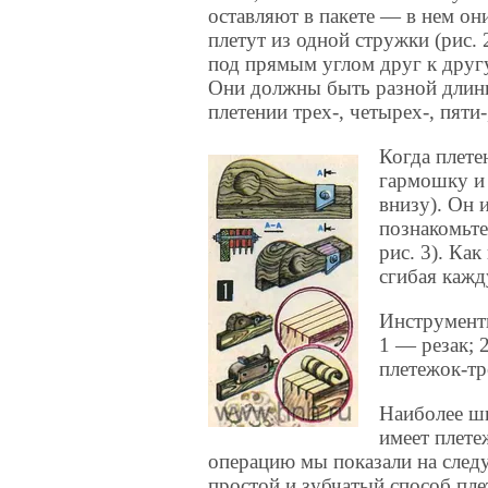
оставляют в пакете — в нем он
плетут из одной стружки (рис. 
под прямым углом друг к друг
Они должны быть разной длины
плетении трех-, четырех-, пяти
Когда плете
гармошку и 
внизу). Он 
познакомьте
рис. 3). Ка
сгибая каж
Инструмент
1 — резак; 
плетежок-тр
Наиболее ш
имеет плете
операцию мы показали на след
простой и зубчатый способ пле