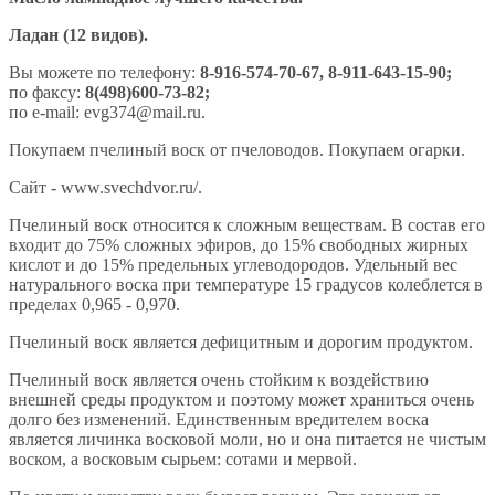
Ладан (12 видов).
Вы можете по телефону:
8-916-574-70-67, 8-911-643-15-90;
по факсу:
8(498)600-73-82;
по e-mail: evg374@mail.ru.
Покупаем пчелиный воск от пчеловодов. Покупаем огарки.
Сайт - www.svechdvor.ru/.
Пчелиный воск относится к сложным веществам. В состав его
входит до 75% сложных эфиров, до 15% свободных жирных
кислот и до 15% предельных углеводородов. Удельный вес
натурального воска при температуре 15 градусов колеблется в
пределах 0,965 - 0,970.
Пчелиный воск является дефицитным и дорогим продуктом.
Пчелиный воск является очень стойким к воздействию
внешней среды продуктом и поэтому может храниться очень
долго без изменений. Единственным вредителем воска
является личинка восковой моли, но и она питается не чистым
воском, а восковым сырьем: сотами и мервой.