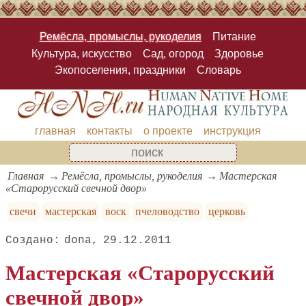
Ремёсла, промыслы, рукоделия
Питание
Культура, искусство
Сад, огород
Здоровье
Экопоселения, праздники
Словарь
главная
контакты
о проекте
инструкция
Главная
Ремёсла, промыслы, рукоделия
Мастерская
«Старорусский свечной двор»
свечи
мастерская
воск
пчеловодство
церковь
dona
29.12.2011
Мастерская «Старорусский
свечной двор»