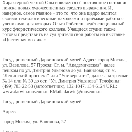
Характерной чертой Ольги является её постоянное состояние
поиска новых художественных средств выражения. И,
наверное, самое главное – это то, что она щедро делится
своими технологическими находками и приёмами работы с
учениками, для которых Ольга Робатень ведёт специальный
курс флористического коллажа. Учащиеся студии также
готовы представить на суд зрителя свои работы на выставке
«Цветочная мозаика».
Государственный Дарвиновский музей Адрес: город Москва,
ул. Вавилова, 57 Проезд: Ст. м. "Академическая", далее
пешком по ул. Дмитрия Ульянова до ул. Вавилова; ст. м.
"Ленинский проспект" или "Университет", далее - на трамвае
№ 14 или № 39 до ост. "Ул. Дмитрия Ульянова" Телефоны:
(499) 783-22-53 (автоответчик), 132-1047, 134-6124 URL:
www.darwin.museum.ru EMail: darwin@museum.ru
Государственный Дарвиновский музей
Адрес:
город Москва, ул. Вавилова, 57
Проезд: