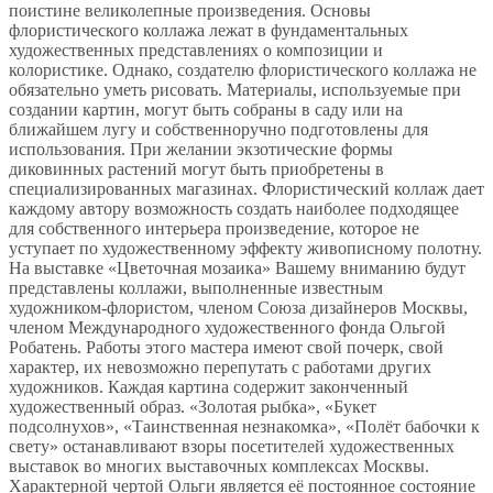
поистине великолепные произведения. Основы
флористического коллажа лежат в фундаментальных
художественных представлениях о композиции и
колористике. Однако, создателю флористического коллажа не
обязательно уметь рисовать. Материалы, используемые при
создании картин, могут быть собраны в саду или на
ближайшем лугу и собственноручно подготовлены для
использования. При желании экзотические формы
диковинных растений могут быть приобретены в
специализированных магазинах. Флористический коллаж дает
каждому автору возможность создать наиболее подходящее
для собственного интерьера произведение, которое не
уступает по художественному эффекту живописному полотну.
На выставке «Цветочная мозаика» Вашему вниманию будут
представлены коллажи, выполненные известным
художником-флористом, членом Союза дизайнеров Москвы,
членом Международного художественного фонда Ольгой
Робатень. Работы этого мастера имеют свой почерк, свой
характер, их невозможно перепутать с работами других
художников. Каждая картина содержит законченный
художественный образ. «Золотая рыбка», «Букет
подсолнухов», «Таинственная незнакомка», «Полёт бабочки к
свету» останавливают взоры посетителей художественных
выставок во многих выставочных комплексах Москвы.
Характерной чертой Ольги является её постоянное состояние