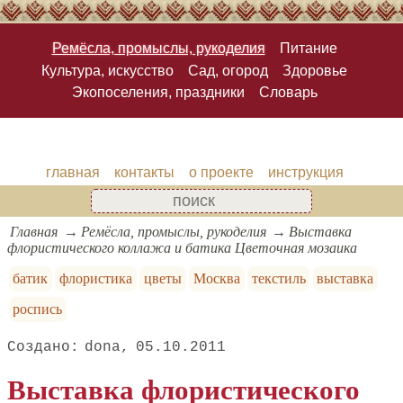
Ремёсла, промыслы, рукоделия
Питание
Культура, искусство
Сад, огород
Здоровье
Экопоселения, праздники
Словарь
главная
контакты
о проекте
инструкция
Главная
Ремёсла, промыслы, рукоделия
Выставка
флористического коллажа и батика Цветочная мозаика
батик
флористика
цветы
Москва
текстиль
выставка
роспись
dona
05.10.2011
Выставка флористического