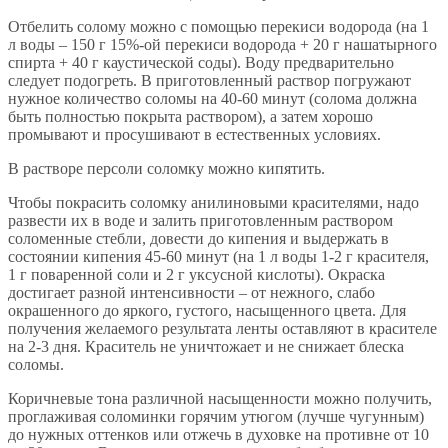
Отбелить солому можно с помощью перекиси водорода (на 1
л воды – 150 г 15%-ой перекиси водорода + 20 г нашатырного
спирта + 40 г каустической соды). Воду предварительно
следует подогреть. В приготовленный раствор погружают
нужное количество соломы на 40-60 минут (солома должна
быть полностью покрыта раствором), а затем хорошо
промывают и просушивают в естественных условиях.
В растворе персоли соломку можно кипятить.
Чтобы покрасить соломку анилиновыми красителями, надо
развести их в воде и залить приготовленным раствором
соломенные стебли, довести до кипения и выдержать в
состоянии кипения 45-60 минут (на 1 л воды 1-2 г красителя,
1 г поваренной соли и 2 г уксусной кислоты). Окраска
достигает разной интенсивности – от нежного, слабо
окрашенного до яркого, густого, насыщенного цвета. Для
получения желаемого результата ленты оставляют в красителе
на 2-3 дня. Краситель не уничтожает и не снижает блеска
соломы.
Коричневые тона различной насыщенности можно получить,
проглаживая соломинки горячим утюгом (лучше чугунным)
до нужных оттенков или отжечь в духовке на противне от 10