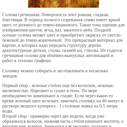
Солома гречишная. Поверхность лент ровная, гладкая,
блестящая. В период полного созревания семян имеет яркий
цвет, от розового до темно-вишневого. Такие тона хороши для
изображения цветов, ягод, ваз, закатного неба. Поздней
осенью солома меняет цвет и приобретает окраску от светло-
бежевой до темно-коричневой. Это прекрасный материал для
картин, в которых надо передать структуру дерева:
архитектурные детали, столы, скамей-ки, стволы. Не годится
гречишная солома для объёмно-выпуклых аппликаций и
работ в технике графики.
Соломку можно собирать и заготавливать в несколько
заходов.
Первый сбор - зеленые стебли еще без колосков, нежные,
шелковистые. Нарезают и сушат в тени. По мере
необходимости замачивают и гладят. Если через какое-то
время зеленый цвет исчезает, замочить соломку на 40 минут в
растворе медного купороса - 1 столовая ложка на 0,5 литра
воды.
Второй сбор - примерно через две недели, когда уже
образовался колосок, нижняя часть стебля начинает желтеть, а
верхняя еще зеленая. Зернышки как молочко, поэтому и