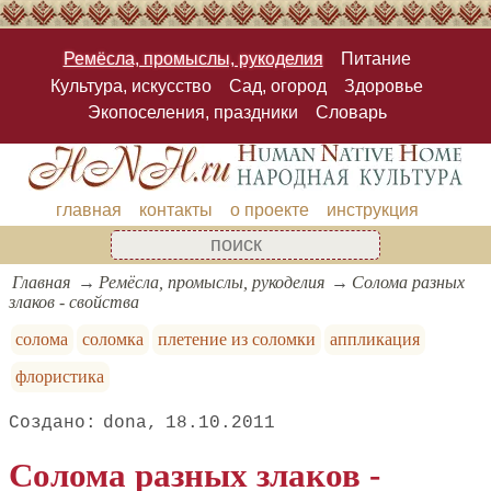
Ремёсла, промыслы, рукоделия
Питание
Культура, искусство
Сад, огород
Здоровье
Экопоселения, праздники
Словарь
главная
контакты
о проекте
инструкция
Главная
Ремёсла, промыслы, рукоделия
Солома разных
злаков - свойства
солома
соломка
плетение из соломки
аппликация
флористика
dona
18.10.2011
Солома разных злаков -