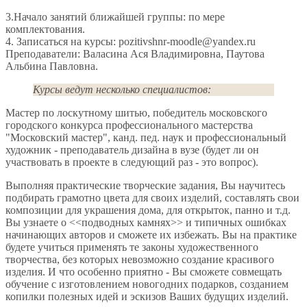
3.Начало занятий ближайшей группы: по мере
комплектования.
4. Записаться на курсы: pozitivshnr-moodle@yandex.ru
Преподаватели: Валасина Ася Владимировна, Паутова
Альбина Павловна.
Курсы ведут несколько специалистов:
Мастер по лоскутному шитью, победитель московского
городского конкурса профессионального мастерства
"Московский мастер", канд. пед. наук и профессиональный
художник - преподаватель дизайна в вузе (будет ли он
участвовать в проекте в следующий раз - это вопрос).
Выполняя практические творческие задания, Вы научитесь
подбирать грамотно цвета для своих изделий, составлять свои
композиции для украшения дома, для открыток, панно и т.д.
Вы узнаете о <<подводных камнях>> и типичных ошибках
начинающих авторов и сможете их избежать. Вы на практике
будете учиться применять те законы художественного
творчества, без которых невозможно создание красивого
изделия. И что особенно приятно - Вы сможете совмещать
обучение с изготовлением новогодних подарков, созданием
копилки полезных идей и эскизов Ваших будущих изделий.