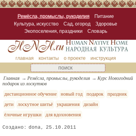
Ремёсла, промыслы, рукоделия
Питание
Культура, искусство
Сад, огород
Здоровье
Экопоселения, праздники
Словарь
главная
контакты
о проекте
инструкция
Главная
Ремёсла, промыслы, рукоделия
Курс Новогодний
подарок из лоскутков
дистанционное обучение
новый год
подарок
праздник
дети
лоскутное шитьё
украшения
дизайн
ёлочные игрушки
для вдохновения
dona
25.10.2011