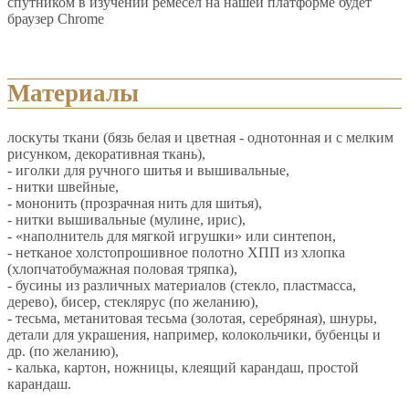
спутником в изучении ремесел на нашей платформе будет
браузер Chrome
Материалы
лоскуты ткани (бязь белая и цветная - однотонная и с мелким
рисунком, декоративная ткань),
- иголки для ручного шитья и вышивальные,
- нитки швейные,
- мононить (прозрачная нить для шитья),
- нитки вышивальные (мулине, ирис),
- «наполнитель для мягкой игрушки» или синтепон,
- нетканое холстопрошивное полотно ХПП из хлопка
(хлопчатобумажная половая тряпка),
- бусины из различных материалов (стекло, пластмасса,
дерево), бисер, стеклярус (по желанию),
- тесьма, метанитовая тесьма (золотая, серебряная), шнуры,
детали для украшения, например, колокольчики, бубенцы и
др. (по желанию),
- калька, картон, ножницы, клеящий карандаш, простой
карандаш.