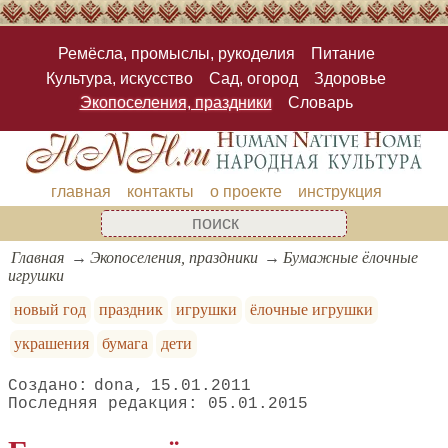
Ремёсла, промыслы, рукоделия
Питание
Культура, искусство
Сад, огород
Здоровье
Экопоселения, праздники
Словарь
главная
контакты
о проекте
инструкция
Главная
Экопоселения, праздники
Бумажные ёлочные
игрушки
новый год
праздник
игрушки
ёлочные игрушки
украшения
бумага
дети
dona
15.01.2011
05.01.2015