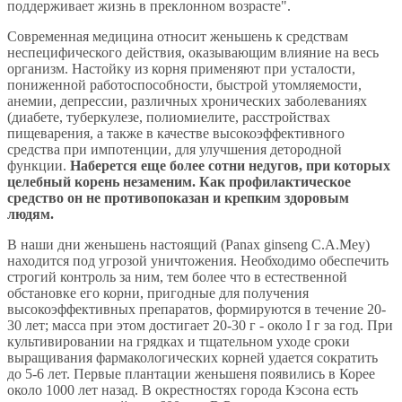
поддерживает жизнь в преклонном возрасте".
Современная медицина относит женьшень к средствам
неспецифического действия, оказывающим влияние на весь
организм. Настойку из корня применяют при усталости,
пониженной работоспособности, быстрой утомляемости,
анемии, депрессии, различных хронических заболеваниях
(диабете, туберкулезе, полиомиелите, расстройствах
пищеварения, а также в качестве высокоэффективного
средства при импотенции, для улучшения детородной
функции.
Наберется еще более сотни недугов, при которых
целебный корень незаменим. Как профилактическое
средство он не противопоказан и крепким здоровым
людям.
В наши дни женьшень настоящий (Panax ginseng C.A.Mey)
находится под угрозой уничтожения. Необходимо обеспечить
строгий контроль за ним, тем более что в естественной
обстановке его корни, пригодные для получения
высокоэффективных препаратов, формируются в течение 20-
30 лет; масса при этом достигает 20-30 г - около I г за год. При
культивировании на грядках и тщательном уходе сроки
выращивания фармакологических корней удается сократить
до 5-6 лет. Первые плантации женьшеня появились в Корее
около 1000 лет назад. В окрестностях города Кэсона есть