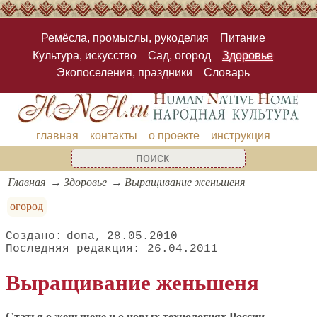
Ремёсла, промыслы, рукоделия
Питание
Культура, искусство
Сад, огород
Здоровье
Экопоселения, праздники
Словарь
главная
контакты
о проекте
инструкция
Главная
Здоровье
Выращивание женьшеня
огород
dona
28.05.2010
26.04.2011
Выращивание женьшеня
Статья о женьшене и о новых технологиях России -