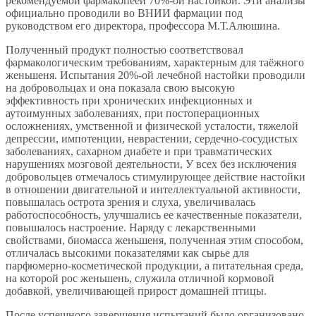
рекомендуемой фармакопеей 70%-ой настойкой. Эти анализы
официально проводили во ВНИИ фармации под
руководством его директора, профессора М.Т.Алюшина.
Полученный продукт полностью соответствовал
фармакологическим требованиям, характерным для таёжного
женьшеня. Испытания 20%-ой лечебной настойки проводили
на добровольцах и она показала свою высокую
эффективность при хронических инфекционных и
аутоимунных заболеваниях, при постоперационных
осложнениях, умственной и физической усталости, тяжелой
депрессии, импотенции, неврастении, сердечно-сосудистых
заболеваниях, сахарном диабете и при травматических
нарушениях мозговой деятельности, У всех без исключения
добровольцев отмечалось стимулирующее действие настойки
в отношении двигательной и интеллектуальной активности,
повышалась острота зрения и слуха, увеличивалась
работоспособность, улучшались ее качественные показатели,
повышалось настроение. Наряду с лекарственными
свойствами, биомасса женьшеня, полученная этим способом,
отличалась высокими показателями как сырье для
парфюмерно-косметической продукции, а питательная среда,
на которой рос женьшень, служила отличной кормовой
добавкой, увеличивающей прирост домашней птицы.
После успешного завершения испытаний было организовано