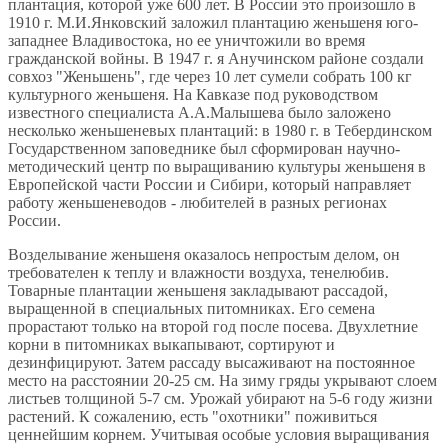
плантация, которой уже 600 лет. В России это произошло в
1910 г. М.И.Янковский заложил плантацию женьшеня юго-
западнее Владивостока, но ее уничтожили во время
гражданской войны. В 1947 г. я Анучинском районе создали
совхоз "Женьшень", где через 10 лет сумели собрать 100 кг
культурного женьшеня. На Кавказе под руководством
известного специалиста А.А.Малышева было заложено
несколько женьшеневых плантаций: в 1980 г. в Тебердинском
Государственном заповеднике был сформирован научно-
методический центр по выращиванию культуры женьшеня в
Европейской части России и Сибири, который направляет
работу женьшеневодов - любителей в разных регионах
России.
Возделывание женьшеня оказалось непростым делом, он
требователен к теплу и влажности воздуха, тенелюбив.
Товарные плантации женьшеня закладывают рассадой,
выращенной в специальных питомниках. Его семена
прорастают только на второй год после посева. Двухлетние
корни в питомниках выкапывают, сортируют и
дезинфицируют. Затем рассаду высаживают на постоянное
место на расстоянии 20-25 см. На зиму гряды укрывают слоем
листьев толщиной 5-7 см. Урожай убирают на 5-6 году жизни
растений. К сожалению, есть "охотники" поживиться
ценнейшим корнем. Учитывая особые условия выращивания