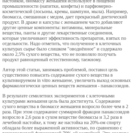
настойкой, биомассу женьшеня используют в пищевой
промышленности (напитки, конфеты) и парфюмерно-
косметической (лосьоны, кремы, шампуни, мыла). Например,
биомасса, смешанная с медом, дает прекрасный диетический
продукт. В драже и капсулы с женьшенем часто добавляют
другие ценные компоненты: витамины, минеральные
вещества, панты и другие лекарственные соединения,
которые увеличивают эффективность препаратов, взятых по
отдельности. Надо отметить, что полученное в клеточных
культурах сырье было слишком "оводнённое" и содержало
около 2,5% сухого вещества, что не позволяло получать
продукт равноценный естественному, таежному.
Автор этой статьи, занимаясь проблемой, поставил цель
существенно повысить содержание сухого вещества в
культивируемом in vitro женьшене, увеличить выход основных
фармакологически ценных веществ женьшеня - панаксозидов.
В результате семилетних экспериментов с клеточными
культурами женьшеня цель была достигнута. Содержание
сухого вещества в биомассе женьшеня возросло более чем в 2
раза. При этом содержание суммарной фракции панаксозидов
возросло в 2,6 раза в сухом веществе биомассы и 3,2 раза в
лечебной настойке, к тому же настойка на 20%-ом спирту
обладала более выраженной активностью, по сравнению с