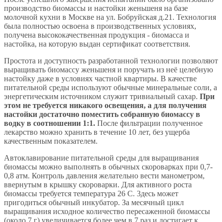
производство биомассы и настойки женьшеня на базе
молочной кухни в Москве на ул. Бобруйская д.21. Технология
была полностью освоена в производственных условиях,
получена высококачественная продукция - биомасса и
настойка, на которую выдан сертификат соответствия.
Простота и доступность разработанной технологии позволяют
выращивать биомассу женьшеня и поручать из неё целебную
настойку даже в условиях частной квартиры. В качестве
питательной среды используют обычные минеральные соли, а
энергетическим источником служит тривиальный сахар.
При
этом не требуется никакого освещения, а для получения
настойки достаточно поместить собранную биомассу в
водку в соотношении 1:1.
После фильтрации полученное
лекарство можно хранить в течение 10 лет, без ущерба
качественным показателем.
Автоклавирование питательной среды для выращивания
биомассы можно выполнять в обычных скороварках при 0,7-
0,8 атм. Контроль давления желательно вести манометром,
ввернутым в крышку скороварки. Для активного роста
биомассы требуется температура 26 С. 3десь может
пригодиться обычный инкубатор. За месячный цикл
выращивания исходное количество пересаженной биомассы
(около 7 г) увеличивается более чем в 7 раз и достигает к