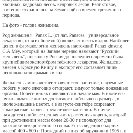
хвойных, кедровых лесов. кедровых лесов. Реликтовое,
растение сохранилось на Земле ещё со времен третичного
периода.
На фото - голова женьшеня.
Род женьшеня - Panax L. (от лат. Panacea - универсальное
лекарство, от всех болезней) включает шесть видов. Наиболее
ценен в фармакологии женьшень настоящий Panax ginseng
C.A.Mey, который на Западе нередко называют "Русский
женьшень", поскольку Россия до последнего времени была
крупнейшим экспортёром таёжного лекарства. Женьшень
внесён в Красную Книгу и экспорт его составляет лишь
несколько килограммов в год.
Женьшень - многолетнее травянистое растение, надземные
побеги у него ежегодно отмирают, зимуют только подземные
органы. Побеги вновь появляются в начале мая. В июне его
пятипальчатые листья достигают наибольшего размера, в
июле женьшень цветет, а в августе-сентябре созревают
яркокрасные плоды - трехгнездые костянки. В почве
находится наиболее ценная часть растения - корень, который
при достижении массы более 20-30 г используют для
заготовки лекарственного сырья. Есть сведения о корнях
массой 400 - 600 г. Последний из них обнаружили в 1905 г. в