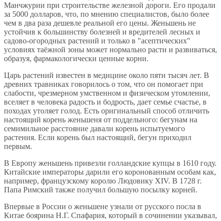
Манчжурии при строительстве железной дороги. Его продали
за 5000 долларов, что, по мнению специалистов, было более
чем в два раза дешевле реальной его цены. Женьшень не
устойчив к большинству болезней и вредителей лесных и
садово-огородных растений и только в "асептических"
условиях таёжной зоны может нормально расти и развиваться,
образуя, фармакологически ценные корни.
Царь растений известен в медицине около пяти тысяч лет. В
древних травниках говорилось о том, что он помогает при
слабости, чрезмерном умственном и физическом утомлении,
вселяет в человека радость и бодрость, дает семье счастье, в
походах утоляет голод. Есть оригинальный способ отличить
настоящий корень женьшеня от поддельного: бегунам на
семимильное расстояние давали корень испытуемого
растения. Если корень был настоящий, бегун приходил
первым.
В Европу женьшень привезли голландские купцы в 1610 году.
Китайские императоры дарили его коронованным особам как,
например, французскому королю Людовику XIV. В 1728 г.
Папа Римский также получил большую посылку корней.
Впервые в России о женьшене узнали от русского посла в
Китае боярина Н.Г. Спафария, который в сочинении указывал,