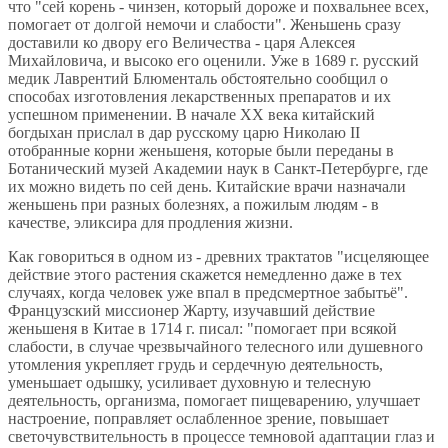
что "сей корень - чинзен, который дороже и похвальнее всех,
помогает от долгой немочи и слабости". Женьшень сразу
доставили ко двору его Величества - царя Алексея
Михайловича, и высоко его оценили. Уже в 1689 г. русский
медик Лаврентий Блюменталь обстоятельно сообщил о
способах изготовления лекарственных препаратов и их
успешном применении. В начале XX века китайский
богдыхан прислал в дар русскому царю Николаю II
отобранные корни женьшеня, которые были переданы в
Ботанический музей Академии наук в Санкт-Петербурге, где
их можно видеть по сей день. Китайские врачи назначали
женьшень при разных болезнях, а пожилым людям - в
качестве, эликсира для продления жизни.
Как говориться в одном из - древних трактатов "исцеляющее
действие этого растения скажется немедленно даже в тех
случаях, когда человек уже впал в предсмертное забытьё".
Французский миссионер Жарту, изучавший действие
женьшеня в Китае в 1714 г. писал: "помогает при всякой
слабости, в случае чрезвычайного телесного или душевного
утомления укрепляет грудь и сердечную деятельность,
уменьшает одышку, усиливает духовную и телесную
деятельность, организма, помогает пищеварению, улучшает
настроение, поправляет ослабленное зрение, повышает
светочувствительность в процессе темновой адаптации глаз и