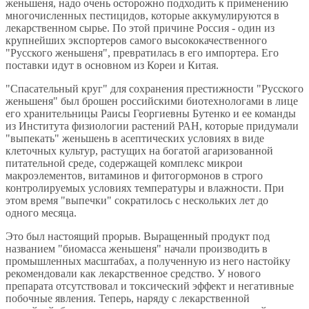
женьшеня, надо очень осторожно подходить к применению
многочисленных пестицидов, которые аккумулируются в
лекарственном сырье. По этой причине Россия - один из
крупнейших экспортеров самого высококачественного
"Русского женьшеня", превратилась в его импортера. Его
поставки идут в основном из Кореи и Китая.
"Спасательный круг" для сохранения престижности "Русского
женьшеня" был брошен российскими биотехнологами в лице
его хранительницы Раисы Георгиевны Бутенко и ее команды
из Института физиологии растений РАН, которые придумали
"выпекать" женьшень в асептических условиях в виде
клеточных культур, растущих на богатой агаризованной
питательной среде, содержащей комплекс микрои
макроэлементов, витаминов и фитогормонов в строго
контролируемых условиях температуры и влажности. При
этом время "выпечки" сократилось с нескольких лет до
одного месяца.
Это был настоящий прорыв. Выращенный продукт под
названием "биомасса женьшеня" начали производить в
промышленных масштабах, а полученную из него настойку
рекомендовали как лекарственное средство. У нового
препарата отсутствовал и токсический эффект и негативные
побочные явления. Теперь, наряду с лекарственной