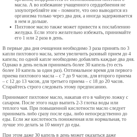
масла. А во избежание учащенного сердцебиения не
злоупотребляйте им – помните, что оно выводится из
организма только через два дня, а иногда задерживается
в нем и дольше.
Пихтовое масло также может привести к послаблению
желудка. Если этого желательно избежать, принимайте
его 1 или 2 раза в день.
В первые два дня очищения необходимо 3 раза принять по 3
капли пихтового масла, затем увеличить разовый прием до 4
капель; по одной капле необходимо добавлять каждые два дня.
Однако в день нельзя принимать более 30 капель (то есть
более 10 капель за один раз). Оптимальное время для первого
приема пихтового масла – с 7 до 9 часов, для второго приема
– с 12 до 13 часов, для третьего приема – с 18 до 20 часов.
Старайтесь строго следовать этому предписанию.
Принимают пихтовое масло, накапав его в чайную ложку с
сахаром. После этого надо выпить 2-3 глотка воды или
теплого чая. При повышенной кислотности масло следует
принимать либо сразу после еды, либо непосредственно до
еды. Если же кислотность пониженная или нормальная, то
лучше это делать за 10 минут до еды.
При этом даже 30 капель в день может оказаться даже