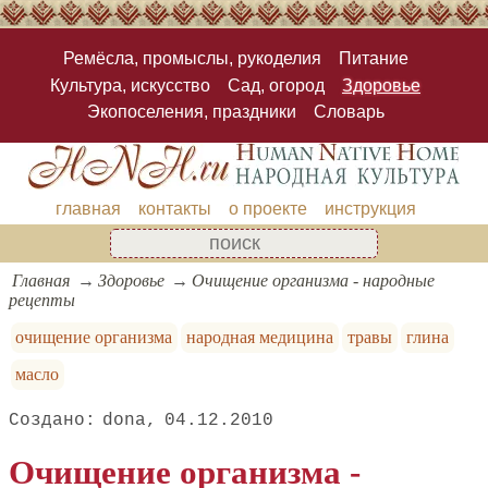
Ремёсла, промыслы, рукоделия
Питание
Культура, искусство
Сад, огород
Здоровье
Экопоселения, праздники
Словарь
главная
контакты
о проекте
инструкция
Главная
Здоровье
Очищение организма - народные
рецепты
очищение организма
народная медицина
травы
глина
масло
dona
04.12.2010
Очищение организма -