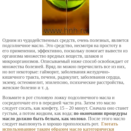
Одним из чудодейственных средств, очень полезных, является
подсолнечное масло. Это средство, несмотря на простоту в
его применении, эффективно, поскольку помогает вывести из
организма множество вредных веществ, шлаков и
микроорганизмов. Описываемый ниже способ освобождает от
множества болезней. Вряд ли можно перечислить все из них,
но вот некоторые: гайморит, заболевания желудочно-
кишечного тракта, печени, радикулит, заболевания сердца,
экзему, остеомиелит, эпилепсию, психические расстройства,
женские болезни и т. д.
Возьмите в рот столовую ложку подсолнечного масла и
сосредоточьте его в передней части рта. Затем это масло
следует сосать, как конфету, 15 – 20 минут. Сначала оно станет
густым, а потом жидким, как вода;
по окончании процедуры
масло должно быть белым, как молоко
. После этого масло
следует выплюнуть и хорошо прополоскать рот.
Глотать
использованное таким образом масло категорически