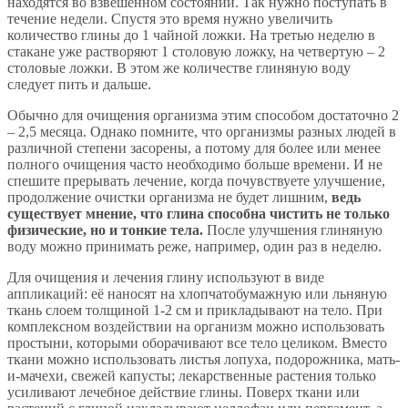
находятся во взвешенном состоянии. Так нужно поступать в
течение недели. Спустя это время нужно увеличить
количество глины до 1 чайной ложки. На третью неделю в
стакане уже растворяют 1 столовую ложку, на четвертую – 2
столовые ложки. В этом же количестве глиняную воду
следует пить и дальше.
Обычно для очищения организма этим способом достаточно 2
– 2,5 месяца. Однако помните, что организмы разных людей в
различной степени засорены, а потому для более или менее
полного очищения часто необходимо больше времени. И не
спешите прерывать лечение, когда почувствуете улучшение,
продолжение очистки организма не будет лишним,
ведь
существует мнение, что глина способна чистить не только
физические, но и тонкие тела.
После улучшения глиняную
воду можно принимать реже, например, один раз в неделю.
Для очищения и лечения глину используют в виде
аппликаций: её наносят на хлопчатобумажную или льняную
ткань слоем толщиной 1-2 см и прикладывают на тело. При
комплексном воздействии на организм можно использовать
простыни, которыми оборачивают все тело целиком. Вместо
ткани можно использовать листья лопуха, подорожника, мать-
и-мачехи, свежей капусты; лекарственные растения только
усиливают лечебное действие глины. Поверх ткани или