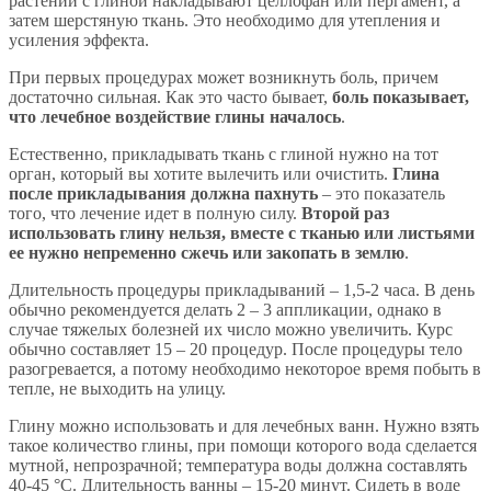
растений с глиной накладывают целлофан или пергамент, а
затем шерстяную ткань. Это необходимо для утепления и
усиления эффекта.
При первых процедурах может возникнуть боль, причем
достаточно сильная. Как это часто бывает,
боль показывает,
что лечебное воздействие глины началось
.
Естественно, прикладывать ткань с глиной нужно на тот
орган, который вы хотите вылечить или очистить.
Глина
после прикладывания должна пахнуть
– это показатель
того, что лечение идет в полную силу.
Второй раз
использовать глину нельзя, вместе с тканью или листьями
ее нужно непременно сжечь или закопать в землю
.
Длительность процедуры прикладываний – 1,5-2 часа. В день
обычно рекомендуется делать 2 – 3 аппликации, однако в
случае тяжелых болезней их число можно увеличить. Курс
обычно составляет 15 – 20 процедур. После процедуры тело
разогревается, а потому необходимо некоторое время побыть в
тепле, не выходить на улицу.
Глину можно использовать и для лечебных ванн. Нужно взять
такое количество глины, при помощи которого вода сделается
мутной, непрозрачной; температура воды должна составлять
40-45 °С. Длительность ванны – 15-20 минут. Сидеть в воде