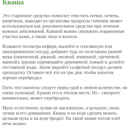
Кваша
Это старинное средство помогает очистить почки, печень,
кишечник, выводит из организма продукты гниения, может
использоваться как дополнительное средство при лечении
кожных заболеваний. Кавшой можно смазывать пораженные
участки кожи, а также лицо и волосы.
Возьмите поллитра кефира, вылейте в стеклянную или
эмалированную посуду, добавьте туда по полстакана разной
муки (пшеничной, ржаной, овсяной, ячменной, гречневой,
манной), хорошо перемешайте деревянной ложкой и долейте
отстоянной воды. Затем закройте салфеткой (воздух должен
проходить). Оставьте всё это на три дня, чтобы напиток
хорошо перебродил.
Пить этот напиток следует перед едой в любом количестве, он
очень полезный. Хранят его в тёплом месте. Но - смотрите
внимательно, может перебродить.
Муку естественно лучше не магазинную, а цельную, свою,
лучше всего домашнюю. Квашу и на воде сделать можно,
цельная мука и на воде бродит. На такой кваше потом хлеб
печь можно.