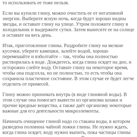
то использовать ее тоже нельзя.
Если вы купили глину, можно очистить ее от негативной
энергии. Выберите ясную ночь, когда будут хорошо видны
звезды, и оставьте глину на улице. Утром положите глину в
холодильник и выдержите сутки. Затем вынесите ее на солнце
и оставьте на весь день.
Итак, приготовление глины. Раздробите глину на мелкие
кусочки, уберите камешки, залейте водой, хорошо
перемешайте и взболтайте – так, чтобы она полностью
растворилась в воде. Дождитесь, когда глина осядет на дно, и
осторожно слейте воду. Оставьте глину на некоторое время,
чтобы она подсохла, но не полностью, то есть чтобы она
сохранила пластичное состояние. В этом случае ее будет легче
отделить от примесей.
Глину можно принимать внутрь (в виде глиняной воды). В
этом случае она помогает вывести из организма шлаки и
прочие вредные вещества, а также даёт организму некоторые
важные для его деятельности микроэлементы.
Начинать очищение глиной надо со стакана воды, в котором
разведена половина чайной ложки глины. Не нужно ждать,
когда глина осядет, воду нужно выпить, пока частицы глины