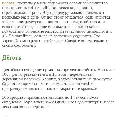
нельзя
, поскольку в нём содержится огромное количество
инфекционных бактерий: стафилококки, кандиды,
стрептококки, герпес. Эту процедуру можно проделывать
несколько раз в день. От нее стоит отказаться, если имеются
заболевания желудочно-кишечного тракта, особенно язва,
если понижено давление или имеются психические и
психофизиологические расстройства (астения, депрессия и т.
д.). Не пугайтесь, если ваше состояние ухудшится. Это
хороший знак: средство действует. Следите внимательно за
своим состоянием.
Дёготь
Для общего очищения организма применяют дёготь. Возьмите
100 г дёгтя, разведите его в 1 л воды, перемешивая
деревянной палочкой 5 минут, а затем оставьте на двое суток.
Спустя это время снимите пену, осторожно слейте
прозрачную жидкость и плотно закройте ее крышкой.
Это средство принимают натощак по 1 чайной ложке
ежедневно. Курс лечения – 20 дней. Его надо повторить после
десятидневного перерыва.