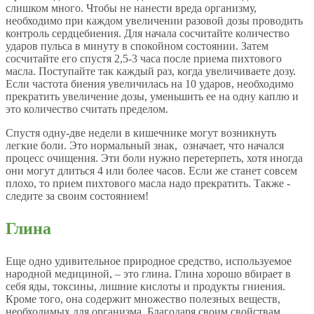
слишком много. Чтобы не нанести вреда организму,
необходимо при каждом увеличении разовой дозы проводить
контроль сердцебиения. Для начала сосчитайте количество
ударов пульса в минуту в спокойном состоянии. Затем
сосчитайте его спустя 2,5-3 часа после приема пихтового
масла. Поступайте так каждый раз, когда увеличиваете дозу.
Если частота биения увеличилась на 10 ударов, необходимо
прекратить увеличение дозы, уменьшить ее на одну каплю и
это количество считать пределом.
Спустя одну-две недели в кишечнике могут возникнуть
легкие боли. Это нормальный знак, означает, что начался
процесс очищения. Эти боли нужно перетерпеть, хотя иногда
они могут длиться 4 или более часов. Если же станет совсем
плохо, то прием пихтового масла надо прекратить. Также -
следите за своим состоянием!
Глина
Еще одно удивительное природное средство, используемое
народной медициной, – это глина. Глина хорошо вбирает в
себя яды, токсины, лишние кислоты и продукты гниения.
Кроме того, она содержит множество полезных веществ,
необходимых для организма. Благодаря своим свойствам