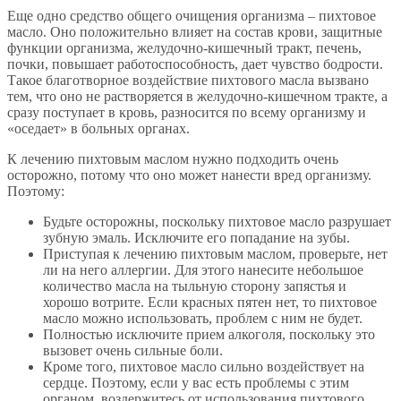
Еще одно средство общего очищения организма – пихтовое
масло. Оно положительно влияет на состав крови, защитные
функции организма, желудочно-кишечный тракт, печень,
почки, повышает работоспособность, дает чувство бодрости.
Такое благотворное воздействие пихтового масла вызвано
тем, что оно не растворяется в желудочно-кишечном тракте, а
сразу поступает в кровь, разносится по всему организму и
«оседает» в больных органах.
К лечению пихтовым маслом нужно подходить очень
осторожно, потому что оно может нанести вред организму.
Поэтому:
Будьте осторожны, поскольку пихтовое масло разрушает
зубную эмаль. Исключите его попадание на зубы.
Приступая к лечению пихтовым маслом, проверьте, нет
ли на него аллергии. Для этого нанесите небольшое
количество масла на тыльную сторону запястья и
хорошо вотрите. Если красных пятен нет, то пихтовое
масло можно использовать, проблем с ним не будет.
Полностью исключите прием алкоголя, поскольку это
вызовет очень сильные боли.
Кроме того, пихтовое масло сильно воздействует на
сердце. Поэтому, если у вас есть проблемы с этим
органом, воздержитесь от использования пихтового