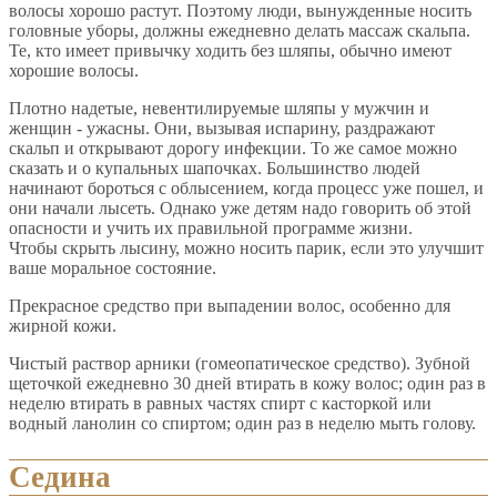
волосы хорошо растут. Поэтому люди, вынужденные носить
головные уборы, должны ежедневно делать массаж скальпа.
Те, кто имеет привычку ходить без шляпы, обычно имеют
хорошие волосы.
Плотно надетые, невентилируемые шляпы у мужчин и
женщин - ужасны. Они, вызывая испарину, раздражают
скальп и открывают дорогу инфекции. То же самое можно
сказать и о купальных шапочках. Большинство людей
начинают бороться с облысением, когда процесс уже пошел, и
они начали лысеть. Однако уже детям надо говорить об этой
опасности и учить их правильной программе жизни.
Чтобы скрыть лысину, можно носить парик, если это улучшит
ваше моральное состояние.
Прекрасное средство при выпадении волос, особенно для
жирной кожи.
Чистый раствор арники (гомеопатическое средство). Зубной
щеточкой ежедневно 30 дней втирать в кожу волос; один раз в
неделю втирать в равных частях спирт с касторкой или
водный ланолин со спиртом; один раз в неделю мыть голову.
Седина