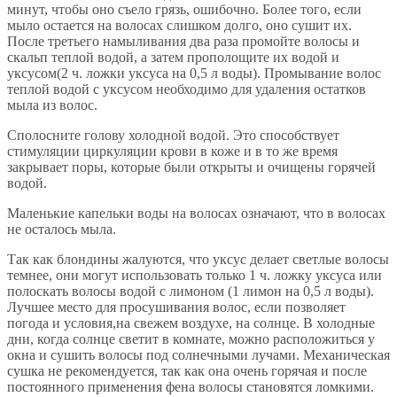
минут, чтобы оно съело грязь, ошибочно. Более того, если
мыло остается на волосах слишком долго, оно сушит их.
После третьего намыливания два раза промойте волосы и
скальп теплой водой, а затем прополощите их водой и
уксусом(2 ч. ложки уксуса на 0,5 л воды). Промывание волос
теплой водой с уксусом необходимо для удаления остатков
мыла из волос.
Сполосните голову холодной водой. Это способствует
стимуляции циркуляции крови в коже и в то же время
закрывает поры, которые были открыты и очищены горячей
водой.
Маленькие капельки воды на волосах означают, что в волосах
не осталось мыла.
Так как блондины жалуются, что уксус делает светлые волосы
темнее, они могут использовать только 1 ч. ложку уксуса или
полоскать волосы водой с лимоном (1 лимон на 0,5 л воды).
Лучшее место для просушивания волос, если позволяет
погода и условия,на свежем воздухе, на солнце. В холодные
дни, когда солнце светит в комнате, можно расположиться у
окна и сушить волосы под солнечными лучами. Механическая
сушка не рекомендуется, так как она очень горячая и после
постоянного применения фена волосы становятся ломкими.