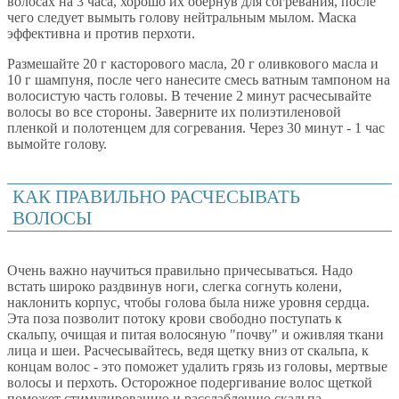
волосах на 3 часа, хорошо их обернув для согревания, после
чего следует вымыть голову нейтральным мылом. Маска
эффективна и против перхоти.
Размешайте 20 г касторового масла, 20 г оливкового масла и
10 г шампуня, после чего нанесите смесь ватным тампоном на
волосистую часть головы. В течение 2 минут расчесывайте
волосы во все стороны. Заверните их полиэтиленовой
пленкой и полотенцем для согревания. Через 30 минут - 1 час
вымойте голову.
КАК ПРАВИЛЬНО РАСЧЕСЫВАТЬ
ВОЛОСЫ
Очень важно научиться правильно причесываться. Надо
встать широко раздвинув ноги, слегка согнуть колени,
наклонить корпус, чтобы голова была ниже уровня сердца.
Эта поза позволит потоку крови свободно поступать к
скальпу, очищая и питая волосяную "почву" и оживляя ткани
лица и шеи. Расчесывайтесь, ведя щетку вниз от скальпа, к
концам волос - это поможет удалить грязь из головы, мертвые
волосы и перхоть. Осторожное подергивание волос щеткой
поможет стимулированию и расслаблению скальпа.