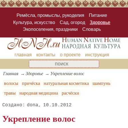
Ремёсла, промыслы, рукоделия
Питание
Культура, искусство
Сад, огород
Здоровье
Экопоселения, праздники
Словарь
главная
контакты
о проекте
инструкция
Главная
Здоровье
Укрепление волос
волосы
причёска
натуральная косметика
шампунь
травы
народная медицина
расчёски
dona
10.10.2012
Укрепление волос