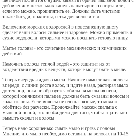
щетиной после этого нужно вымыть горячей мыльной водой с
добавлением нескольких капель нашатырного спирта или,
если это можно, прокипятить ее. Должны быть чистыми
также бигуди, ножницы, сетка для волос и т. д.
Включение морских водорослей в повседневную диету
сделает ваши волосы сильнее и здоровее. Можно применять и
сухие водоросли, которыми можно посыпать готовую пищу.
Мытье головы - это сочетание механических и химических
действий.
Намочить волосы теплой водой - это защитит их от
воздействия вредных веществ, которые могут быть в мыле.
Теперь очередь жидкого мыла. Начните намыливать волосы
впереди, с линии роста волос, и идите назад, растирая мыло
до тех пор, пока не образуется обильная мыльная пена,
которой кончиками пальцев должны быть смазаны волосы и
кожа головы. Если волосы не очень грязные, то можно
обойтись без расчески. Продолжайте' массаж скальпа с
мыльной пеной, это необходимо для того, чтобы тщательно
вымыть скальп и волосы.
Теперь надо хорошенько смыть мыло и грязь с головы.
Мнение, что мыло необходимо оставить на волосах на 10-15