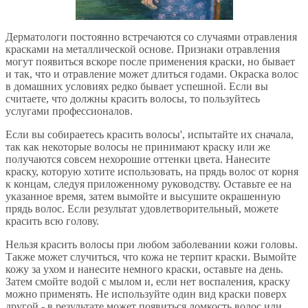
Дерматологи постоянно встречаются со случаями отравления
красками на металлической основе. Признаки отравления
могут появиться вскоре после применения краски, но бывает
и так, что и отравление может длиться годами. Окраска волос
в домашних условиях редко бывает успешной. Если вы
считаете, что должны красить волосы, то пользуйтесь
услугами профессионалов.
Если вы собираетесь красить волосы', испытайте их сначала,
так как некоторые волосы не принимают краску или же
получаются совсем нехорошие оттенки цвета. Нанесите
краску, которую хотите использовать, на прядь волос от корня
к концам, следуя приложенному руководству. Оставьте ее на
указанное время, затем вымойте и высушите окрашенную
прядь волос. Если результат удовлетворительный, можете
красить всю голову.
Нельзя красить волосы при любом заболевании кожи головы.
Также может случиться, что кожа не терпит краски. Вымойте
кожу за ухом и нанесите немного краски, оставьте на день.
Затем смойте водой с мылом и, если нет воспаления, краску
можно применять. Не используйте один вид краски поверх
другой - в результате может появиться ломкость волос или