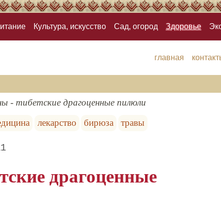
итание
Культура, искусство
Сад, огород
Здоровье
Эк
главная
контакт
ны - тибетские драгоценные пилюли
едицина
лекарство
бирюза
травы
11
етские драгоценные