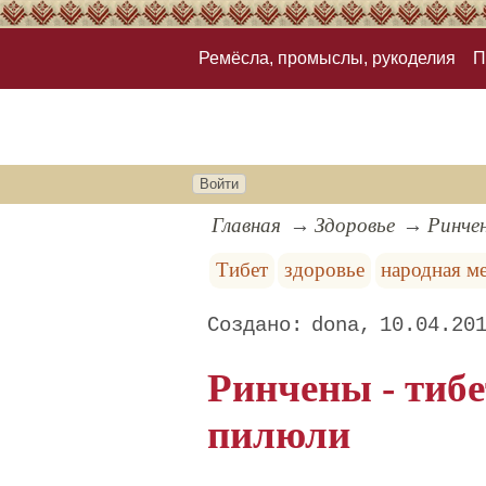
Ремёсла, промыслы, рукоделия
П
Войти
Главная
Здоровье
Ринче
Тибет
здоровье
народная м
dona
10.04.20
Ринчены - тиб
пилюли