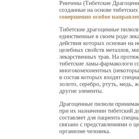
Ринчены (Тибетские Драгоценн
созданные на основе тибетских
совершенно особое направле
Тибетские драгоценные пилюли
единственные в своем роде лек
действия которых основан на 
целебных свойств металлов, ми
лекарственных трав. На протя
тибетские ламы-фармакологи с
многокомпонентных (некоторые
в состав которых входят спец
золото, серебро, ртуть, медь, 
другие элементы.
Драгоценные пилюли принимаю
при их назначении тибетский 
составляет для пациента специ
связано с представлениями о ц
организме человека.