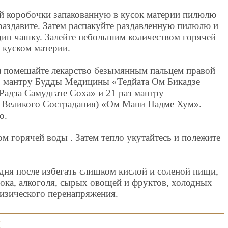
вой коробочки запакованную в кусок материи пилюлю
о раздавите. Затем распакуйте раздавленную пилюлю и
щин чашку. Залейте небольшим количеством горячей
 куском материи.
а) помешайте лекарство безымянным пальцем правой
аз мантру Будды Медицины «Тедйата Ом Бикадзе
Радза Самудгате Соха» и 21 раз мантру
 Великого Сострадания) «Ом Мани Падме Хум».
о.
ом горячей воды . Затем тепло укутайтесь и полежите
дня после избегать слишком кислой и соленой пищи,
нока, алкоголя, сырых овощей и фруктов, холодных
физического перенапряжения.
я