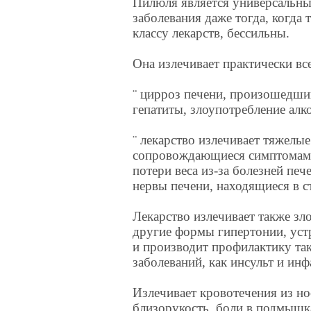
Пилюля является универсальны
заболевания даже тогда, когда 
классу лекарств, бессильны.
Она излечивает практически все
¨ цирроз печени, произошедши
гепатиты, злоупотребление алк
¨ лекарство излечивает тяжелые
сопровождающиеся симптомами
потери веса из-за болезней печ
нервы печени, находящиеся в с
Лекарство излечивает также зл
другие формы гипертонии, уст
и производит профилактику та
заболеваний, как инсульт и инф
Излечивает кровотечения из но
близорукость, боли в подмышк