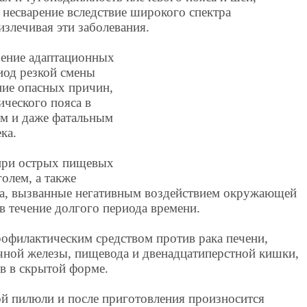
 несварение вследствие широкого спектра
излечивая эти заболевания.
шение адаптационных
иод резкой смены
ние опасных причин,
ического пояса в
ым и даже фатальным
ка.
 при острых пищевых
олем, а также
ма, вызванные негативным воздействием окружающей
в течение долгого периода времени.
офилактическим средством против рака печени,
очной железы, пищевода и двенадцатиперстной кишки,
ов в скрытой форме.
й пилюли и после приготовления произносится