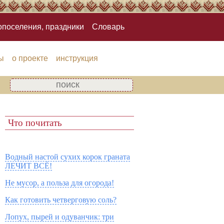
опоселения, праздники
Словарь
ы
о проекте
инструкция
Что почитать
Водный настой сухих корок граната
ЛЕЧИТ ВСЁ!
Не мусор, а польза для огорода!
Как готовить четверговую соль?
Лопух, пырей и одуванчик: три