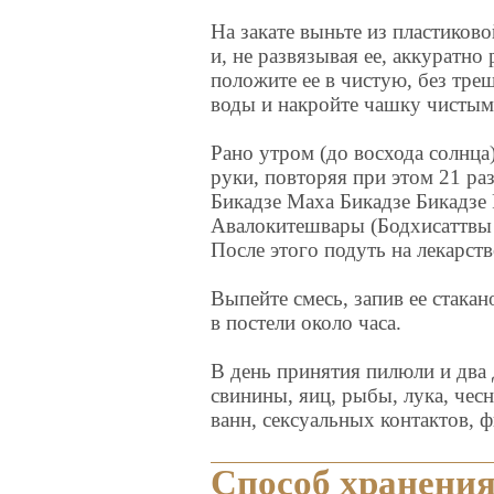
На закате выньте из пластико
и, не развязывая ее, аккуратн
положите ее в чистую, без тре
воды и накройте чашку чистым
Рано утром (до восхода солнц
руки, повторяя при этом 21 р
Бикадзе Маха Бикадзе Бикадзе 
Авалокитешвары (Бодхисаттвы
После этого подуть на лекарств
Выпейте смесь, запив ее стакан
в постели около часа.
В день принятия пилюли и два 
свинины, яиц, рыбы, лука, чес
ванн, сексуальных контактов, 
Способ хранени