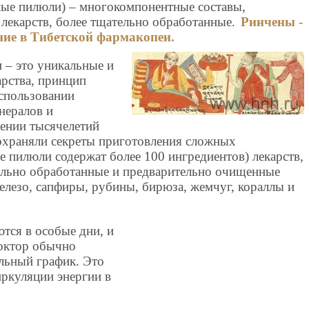
ые пилюли) – многокомпонентные составы,
 лекарств, более тщательно обработанные.
Ринчены -
ние в Тибетской фармакопеи.
 – это уникальные и
арства, принцип
использовании
нералов и
жении тысячелетий
охраняли секреты приготовления сложных
 пилюли содержат более 100 ингредиентов) лекарств,
иально обработанные и предварительно очищенные
железо, сапфиры, рубины, бирюза, жемчуг, кораллы и
тся в особые дни, и
доктор обычно
альный график. Это
иркуляции энергии в