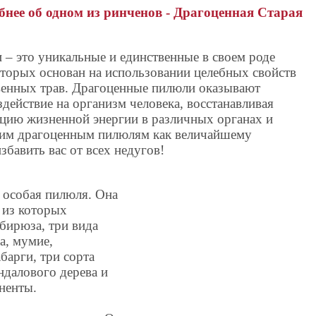
бнее об одном из ринченов - Драгоценная Старая
 – это уникальные и единственные в своем роде
оторых основан на использовании целебных свойств
твенных трав. Драгоценные пилюли оказывают
здействие на организм человека, восстанавливая
цию жизненной энергии в различных органах и
ским драгоценным пилюлям как величайшему
збавить вас от всех недугов!
 особая пилюля. Она
 из которых
бирюза, три вида
а, мумие,
барги, три сорта
ндалового дерева и
ненты.