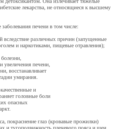
м детоксикантом. Она излечивает тяжелые
тибетские лекарства, не относящиеся к высшему
 заболевания печени в том числе:
й вследствие различных причин (запущенные
оголем и наркотиками, пищевые отравления);
 болезни,
 увеличения печени,
ени, восстанавливает
тадии умирания.
окачественные и
раняет головные боли
ких опасных
аркт.
са, покраснение глаз (кровавые прожилки)
ах и тугоподвижность плечевого пояса и шеи,