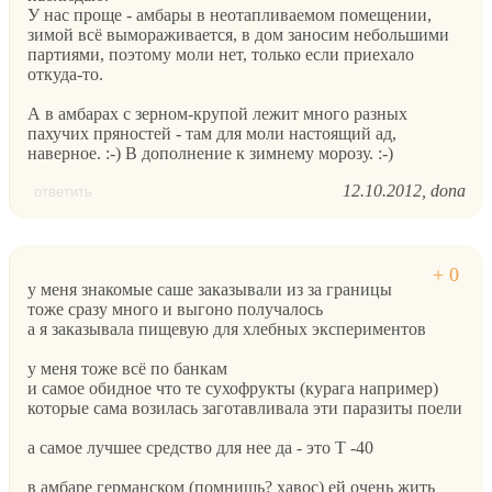
У нас проще - амбары в неотапливаемом помещении,
зимой всё вымораживается, в дом заносим небольшими
партиями, поэтому моли нет, только если приехало
откуда-то.
А в амбарах с зерном-крупой лежит много разных
пахучих пряностей - там для моли настоящий ад,
наверное. :-) В дополнение к зимнему морозу. :-)
12.10.2012
dona
ответить
у меня знакомые саше заказывали из за границы
тоже сразу много и выгоно получалось
а я заказывала пищевую для хлебных экспериментов
у меня тоже всё по банкам
и самое обидное что те сухофрукты (курага например)
которые сама возилась заготавливала эти паразиты поели
а самое лучшее средство для нее да - это Т -40
в амбаре германском (помнишь? хавос) ей очень жить