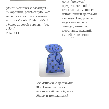
моли "Aeroxon"
представляет собой
Получили мешочек с лавандой -
текстильный мешочек,
очень хороший, рекомендую! Фото
наполненный цветками
добавляю в каталог под статьёй.
лаванды. Натуральная
www.ozon.ru/context/detail/id/5821208/
надежная защита
Есть более дорогой вариант (вес не
одежды, меховых,
20, а 35 г):
шерстяных изделий,
www.ozon.ru
тканей от платяной
моли. Цветки лаванды
являются как средством
профилактики, так и
борьбы с уже
"поселившейся" молью.
Вес мешочка с цветками:
20 г. Помещается на
ладонь - небольшой, но в
общем и немаленький.