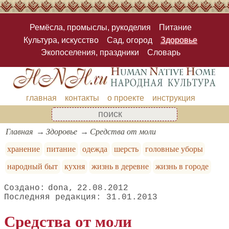
Ремёсла, промыслы, рукоделия
Питание
Культура, искусство
Сад, огород
Здоровье
Экопоселения, праздники
Словарь
главная
контакты
о проекте
инструкция
Главная
Здоровье
Средства от моли
хранение
питание
одежда
шерсть
головные уборы
народный быт
кухня
жизнь в деревне
жизнь в городе
dona
22.08.2012
31.01.2013
Средства от моли