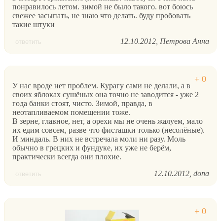
понравилось летом. зимой не было такого. вот боюсь
свежее засыпать, не знаю что делать. буду пробовать
такие штуки
12.10.2012
Петрова Анна
ответить
У нас вроде нет проблем. Курагу сами не делали, а в
своих яблоках сушёных она точно не заводится - уже 2
года банки стоят, чисто. Зимой, правда, в
неотапливаемом помещении тоже.
В зерне, главное, нет, а орехи мы не очень жалуем, мало
их едим совсем, разве что фисташки только (несолёные).
И миндаль. В них не встречала моли ни разу. Моль
обычно в грецких и фундуке, их уже не берём,
практически всегда они плохие.
12.10.2012
dona
ответить