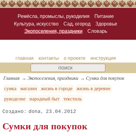
Ремёсла, промыслы, рукоделия
Питание
Культура, искусство
Сад, огород
Здоровье
Экопоселения, праздники
Словарь
главная
контакты
о проекте
инструкция
Главная
Экопоселения, праздники
Сумки для покупок
сумка
магазин
жизнь в городе
жизнь в деревне
рукоделие
народный быт
текстиль
dona
23.04.2012
Сумки для покупок