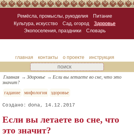
Ремёсла, промыслы, рукоделия
Питание
Культура, искусство
Сад, огород
Здоровье
Экопоселения, праздники
Словарь
главная
контакты
о проекте
инструкция
Главная
Здоровье
Если вы летаете во сне, что это
значит?
гадание
мифология
здоровье
dona
14.12.2017
Если вы летаете во сне, что
это значит?