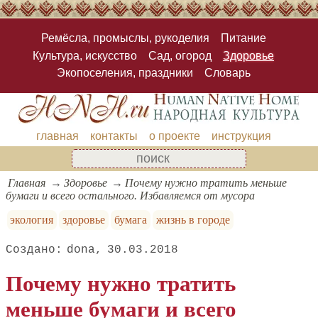
Ремёсла, промыслы, рукоделия
Питание
Культура, искусство
Сад, огород
Здоровье
Экопоселения, праздники
Словарь
главная
контакты
о проекте
инструкция
Главная
Здоровье
Почему нужно тратить меньше
бумаги и всего остального. Избавляемся от мусора
экология
здоровье
бумага
жизнь в городе
dona
30.03.2018
Почему нужно тратить
меньше бумаги и всего