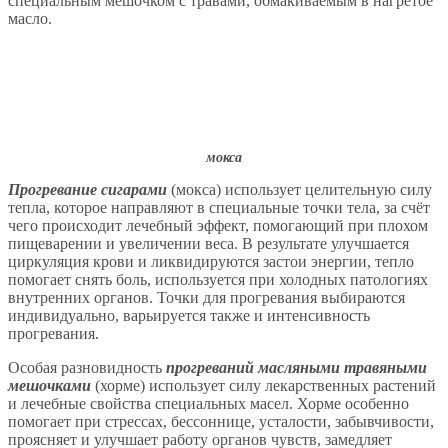
специальным мешочком с травами, обмакиваемым в нагретое
масло.
мокса
Прогревание сигарами
(мокса) использует целительную силу
тепла, которое направляют в специальные точки тела, за счёт
чего происходит лечебный эффект, помогающий при плохом
пищеварении и увеличении веса. В результате улучшается
циркуляция крови и ликвидируются застои энергии, тепло
помогает снять боль, используется при холодных патологиях
внутренних органов. Точки для прогревания выбираются
индивидуально, варьируется также и интенсивность
прогревания.
Особая разновидность
прогреваний масляными травяными
мешочками
(хорме) использует силу лекарственных растений
и лечебные свойства специальных масел. Хорме особенно
помогает при стрессах, бессоннице, усталости, забывчивости,
проясняет и улучшает работу органов чувств, замедляет