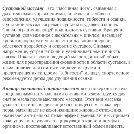
Суставной массаж
- это "пассивная йога", связанная с
дыхательными упражнениями, полезная для общего
оздоровления, улучшения подвижности, гибкости и осанки.
Суставной массаж согревает суставы и удаляет излишек
Слизи, ограничивающей подвижность суставов. Вращение
суставов, совмещенное с дыхательным циклом, насыщает
кровь кислородом и усиливает циркуляцию энергии,
облегчает проработку и открытие суставов. Снимает
напряжение, устраняет боли и увеличивает эластичность
связок. Показан людям, ведущий малоподвижный образ
жизни для предотвращения скованности в области суставов, а
также полезен для снятия излишней нагрузки и
предотвращения синдрома "забитости" мышц у спортсменов;
рекомендуется детям для улучшения осанки.
Антицеллюлитный пилинг-массаж
всей поверхности тела
специальными натуральными составами рекомендуется для
снятие масла после масляного массажа. Этот вид массажа
удаляет токсины, выделяющихся в процессе массажа через
поры, вытягивает из кожи излишние жировые отложения,
оказывает антицеллюлитный эффект, уменьшает вес, придает
коже упругость, улучшают циркуляцию крови и лимфы в
организме, восстанавливают естественный обмен веществ.