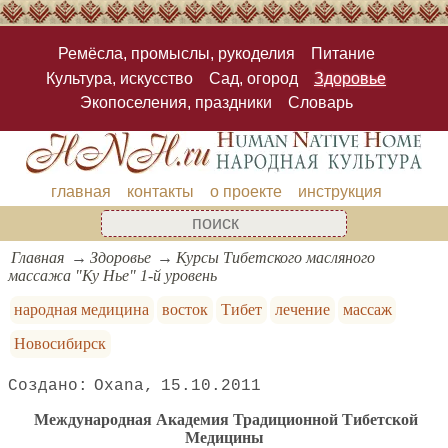
Ремёсла, промыслы, рукоделия
Питание
Культура, искусство
Сад, огород
Здоровье
Экопоселения, праздники
Словарь
главная
контакты
о проекте
инструкция
Главная
Здоровье
Курсы Тибетского масляного
массажа "Ку Нье" 1-й уровень
народная медицина
восток
Тибет
лечение
массаж
Новосибирск
Oxana
15.10.2011
Международная Академия Традиционной Тибетской
Медицины