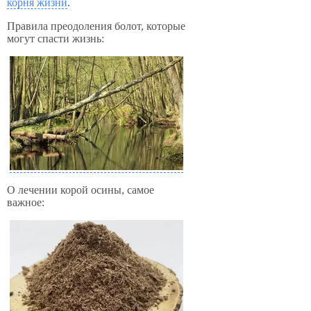
корня жизни
.
Правила преодоления болот, которые
могут спасти жизнь:
О лечении корой осины, самое
важное: