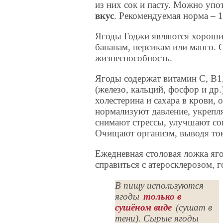
из них сок и пасту. Можно упо
вкус
. Рекомендуемая норма – 1
Ягоды Годжи являются хорошим
бананам, персикам или манго.
жизнеспособность.
Ягоды содержат витамин С, В1
(железо, кальций, фосфор и др
холестерина и сахара в крови,
нормализуют давление, укрепл
снимают стрессы, улучшают со
Очищают организм, выводя то
Ежедневная столовая ложка яг
справиться с атеросклерозом, 
В пищу используются
ягоды
только в
сушёном виде
(сушат в
тени). Сырые ягоды