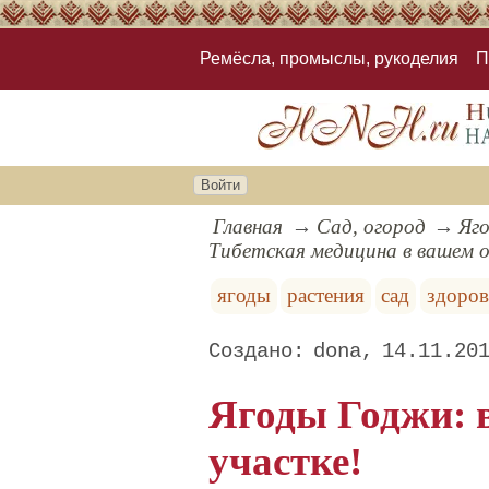
Ремёсла, промыслы, рукоделия
П
Войти
Главная
Сад, огород
Яго
Тибетская медицина в вашем 
ягоды
растения
сад
здоров
dona
14.11.20
Ягоды Годжи: 
участке!