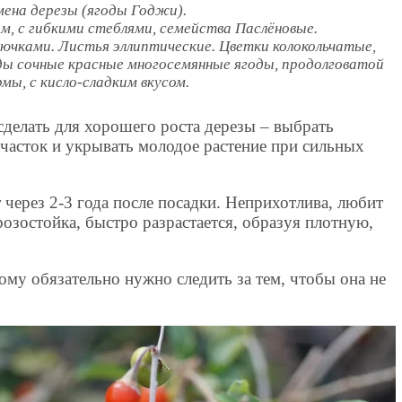
мена дерезы (ягоды Годжи).
м, с гибкими стеблями, семейства Паслёновые.
чками. Листья эллиптические. Цветки колокольчатые,
ды сочные красные многосемянные ягоды, продолговатой
мы, с кисло-сладким вкусом.
сделать для хорошего роста дерезы – выбрать
асток и укрывать молодое растение при сильных
 через 2-3 года после посадки. Неприхотлива, любит
озостойка, быстро разрастается, образуя плотную,
тому обязательно нужно следить за тем, чтобы она не