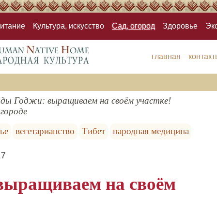
итание
Культура, искусство
Сад, огород
Здоровье
Эк
главная
контакт
ды Годжи: выращиваем на своём участке!
огороде
ье
вегетарианство
Тибет
народная медицина
17
выращиваем на своём