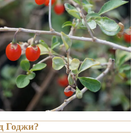
од Годжи?