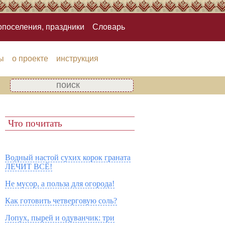
опоселения, праздники
Словарь
ы
о проекте
инструкция
Что почитать
Водный настой сухих корок граната
ЛЕЧИТ ВСЁ!
Не мусор, а польза для огорода!
Как готовить четверговую соль?
Лопух, пырей и одуванчик: три