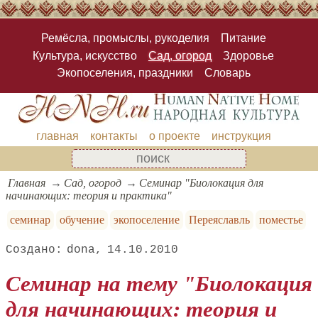
Ремёсла, промыслы, рукоделия
Питание
Культура, искусство
Сад, огород
Здоровье
Экопоселения, праздники
Словарь
главная
контакты
о проекте
инструкция
Главная
Сад, огород
Семинар "Биолокация для
начинающих: теория и практика"
семинар
обучение
экопоселение
Переяславль
поместье
dona
14.10.2010
Семинар на тему "Биолокация
для начинающих: теория и