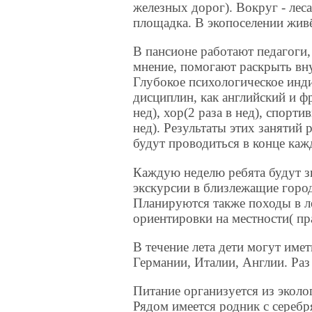
железных дорог). Вокруг - леса
площадка. В экопоселении живё
В пансионе работают педагоги,
мнение, помогают раскрыть вну
Глубокое психологическое инди
дисциплин, как английский и фр
нед), хор(2 раза в нед), спорти
нед). Результаты этих занятий 
будут проводиться в конце каж
Каждую неделю ребята будут з
экскурсии в близлежащие город
Планируются также походы в л
ориентировки на местности( пр
В течение лета дети могут име
Германии, Италии, Англии. Раз 
Питание организуется из экол
Рядом имеется родник с серебр