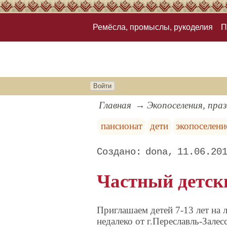
Ремёсла, промыслы, рукоделия
П
Войти
Главная
Экопоселения, пра
пансионат
дети
экопоселени
dona
11.06.20
Частный детск
Приглашаем детей 7-13 лет на 
недалеко от г.Переславль-Залес