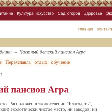
итание
Культура, искусство
Сад, огород
Здоровье
Эк
главная
контакт
здники
Частный детский пансион Агра
е
Переяславль
отдых
обучение
11
ий пансион Агра
лето. Расположен в экопоселении "Благодать",
ский( экологически чистое место, ни заводов, ни