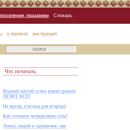
опоселения, праздники
Словарь
ы
о проекте
инструкция
Что почитать
Водный настой сухих корок граната
ЛЕЧИТ ВСЁ!
Не мусор, а польза для огорода!
Как готовить четверговую соль?
Лопух, пырей и одуванчик: три