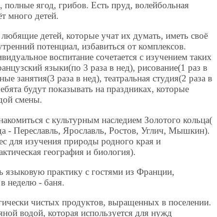
, полные ягод, грибов. Есть пруд, волейбольная
т много детей.
 любящие детей, которые учат их думать, иметь своё
тренний потенциал, избавиться от комплексов.
видуальное воспитание сочетается с изучением таких
анцузский языки(по 3 раза в нед), рисование(1 раз в
вные занятия(3 раза в нед), театральная студия(2 раза в
ребята будут показывать на праздниках, которые
дой смены.
накомиться с культурным наследием Золотого кольца(
а - Переславль, Ярославль, Ростов, Углич, Мышкин).
ес для изучения природы родного края и
актическая география и биология).
ть языковую практику с гостями из Франции,
в неделю - баня.
огически чистых продуктов, выращенных в поселении.
яной водой, которая используется для нужд