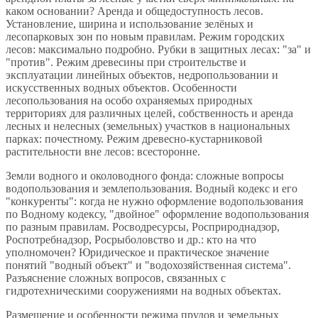
каком основании? Аренда и общедоступность лесов.
Установление, ширина и использование зелёных и
лесопарковых зон по новым правилам. Режим городских
лесов: максимально подробно. Рубки в защитных лесах: "за" и
"против". Режим древесины при строительстве и
эксплуатации линейных объектов, недропользовании и
искусственных водных объектов. Особенности
лесопользования на особо охраняемых природных
территориях для различных целей, собственность и аренда
лесных и нелесных (земельных) участков в национальных
парках: почестному. Режим древесно-кустарниковой
растительности вне лесов: всесторонне.
Земли водного и околоводного фонда: сложные вопросы
водопользования и землепользования. Водный кодекс и его
"конкуренты": когда не нужно оформление водопользования
по Водному кодексу, "двойное" оформление водопользования
по разным правилам. Росводресурсы, Росприроднадзор,
Роспотребнадзор, Росрыболовство и др.: кто на что
уполномочен? Юридическое и практическое значение
понятий "водный объект" и "водохозяйственная система".
Разъяснение сложных вопросов, связанных с
гидротехническими сооружениями на водных объектах.
Размещение и особенности режима прудов и земельных