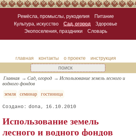
Ремёсла, промыслы, рукоделия
Питание
Культура, искусство
Сад, огород
Здоровье
Экопоселения, праздники
Словарь
главная
контакты
о проекте
инструкция
Главная
Сад, огород
Использование земель лесного и
водного фондов
земля
семинар
гостиница
dona
16.10.2010
Использование земель
лесного и водного фондов