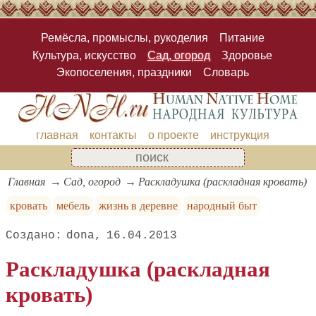
Ремёсла, промыслы, рукоделия
Питание
Культура, искусство
Сад, огород
Здоровье
Экопоселения, праздники
Словарь
главная
контакты
о проекте
инструкция
Главная
Сад, огород
Раскладушка (раскладная кровать)
кровать
мебель
жизнь в деревне
народный быт
dona
16.04.2013
Раскладушка (раскладная
кровать)