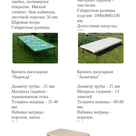
змейка, полимерное
текстилен.
покрытие. Мягкий
Габаритные размеры
элемент: бязь набивная,
изделия: 1900x800x330
листовой поролон 50 мм.
мм.
Шаровая опора.
Допустимая нагрузка:
Габаритные размеры
100 кг.
изделия: 1940x790x385
Вес нетто: 7,9 кг.
мм.
Допустимая нагрузка:
100 кг.
Вес нетто: 13,0 кг.
Кровать раскладная
Кровать раскладная
"Надежда"
"Анжелика"
Диаметр трубы - 25 мм.
Диаметр трубы - 25 мм.
Материал сидения -
Материал сидения - 13
оцинкованная сетка.
ламелей.
Толщина матраца - 35-40
Толщина матраца - 60-80
мм.
мм.
Набивка матраца -
Набивка матраца -
поролон, ватин.
поролон.
Габаритные размеры
Габаритные размеры
изделия: 1900x800x360
изделия: 1900x800x345
мм.
мм.