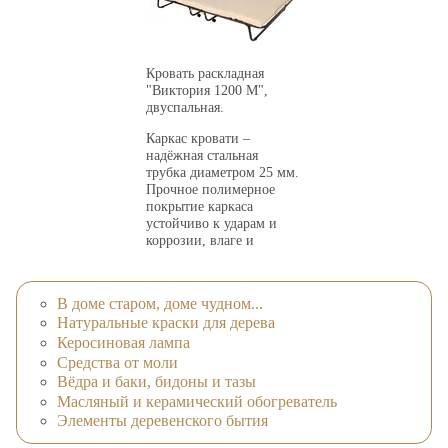
Допустимая нагрузка:
Допустимая нагрузка:
150 кг.
100 кг.
Вес нетто: 11 кг.
Вес нетто: 18,7 кг.
Кровать раскладная
"Виктория 1200 М",
двуспальная.
Каркас кровати –
надёжная стальная
трубка диаметром 25 мм.
Прочное полимерное
покрытие каркаса
устойчиво к ударам и
коррозии, влаге и
солнцу, легко моется.
Кровать комплектуется
поролоновым матрацем
В доме старом, доме чудном...
толщиной 6-8 см.
Натуральные краски для дерева
Материал сидения - 13
Керосиновая лампа
ламелей. Габаритные
размеры изделия:
Средства от моли
1900x1200x300 мм.
Вёдра и баки, бидоны и тазы
Допустимая нагрузка:
Масляный и керамический обогреватель
200 кг. Вес: 16,5 кг.
Элементы деревенского бытия