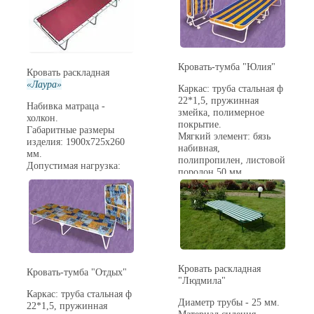
мм.
Регулирование
подголовника: 4
позиции.
Максимальная нагрузка:
120 кг.
Кровать-тумба "Юлия"
Кровать раскладная
Вес нетто: 5,4 кг.
Лаура
Каркас: труба стальная ф
22*1,5, пружинная
Набивка матраца -
змейка, полимерное
холкон.
покрытие.
Габаритные размеры
Мягкий элемент: бязь
изделия: 1900x725x260
набивная,
мм.
полипропилен, листовой
Допустимая нагрузка:
поролон 50 мм.
100 кг.
Шаровая опора.
Вес нетто: 6,7 кг.
Габаритные размеры
изделия: 1900x700x393
мм.
Допустимая нагрузка:
100 кг.
Вес нетто: 15,7 кг.
Кровать раскладная
Кровать-тумба "Отдых"
"Людмила"
Каркас: труба стальная ф
Диаметр трубы - 25 мм.
22*1,5, пружинная
Материал сидения -