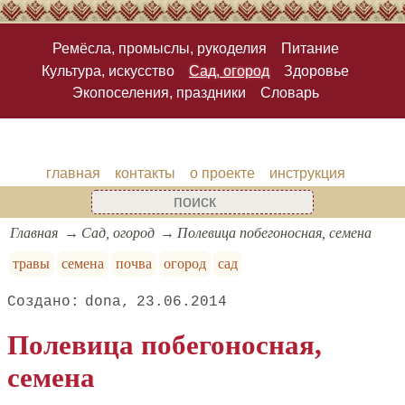
Ремёсла, промыслы, рукоделия
Питание
Культура, искусство
Сад, огород
Здоровье
Экопоселения, праздники
Словарь
главная
контакты
о проекте
инструкция
Главная
Сад, огород
Полевица побегоносная, семена
травы
семена
почва
огород
сад
dona
23.06.2014
Полевица побегоносная,
семена