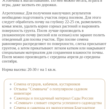
Устойчива к вытаптыванию. По ней можно бегать, играть в
игры, даже засевать ею дорожки.
Агротехника: Для получения наилучших результатов
необходимо подготовить участок перед посевом. Для этого
следует обработать почву на глубину 22-25 см, размельчить
комья земли, удалить корни сорных растений и выровнять
поверхность грунта. Посев лучше производить в
увлажненную почву (весной или осенью) или заранее полить
отведенный для посева участок. При посеве семена
равномерно распределяют по поверхности, слегка присыпают
грунтом, а затем прикатывают легким катком или накрывают
специальным материалом для сохранения влажности почвы.
Посев можно производить с середины апреля до середины
сентября.
Норма высева: 20-30 г на 1 кв.м.
Семена огурцов, кабачков, кустарников
Отзывы "Семяныча" о популярном садовом
инвентаре
Саженцы и посадочный материал Сады России
«Семяныч» сливает секреты успешного садоводства
Семена и саженцы из экопоселения Благодатное