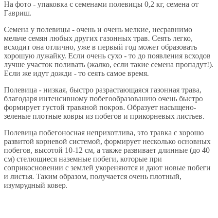
На фото - упаковка с семенами полевицы 0,2 кг, семена от
Гавриш.
Семена у полевицы - очень и очень мелкие, несравнимо
мельче семян любых других газонных трав. Сеять легко,
всходит она отлично, уже в первый год может образовать
хорошую лужайку. Если очень сухо - то до появления всходов
лучше участок поливать (жалко, если такие семена пропадут!).
Если же идут дожди - то сеять самое время.
Полевица - низкая, быстро разрастающаяся газонная трава,
благодаря интенсивному побегообразованию очень быстро
формирует густой травяной покров. Образует насыщено-
зеленые плотные ковры из побегов и прикорневых листьев.
Полевица побегоносная неприхотлива, это травка с хорошо
развитой корневой системой, формирует несколько основных
побегов, высотой 10-12 см, а также развивает длинные (до 40
см) стелющиеся наземные побеги, которые при
соприкосновении с землей укореняются и дают новые побеги
и листья. Таким образом, получается очень плотный,
изумрудный ковер.