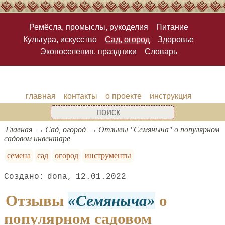
Ремёсла, промыслы, рукоделия
Питание
Культура, искусство
Сад, огород
Здоровье
Экопоселения, праздники
Словарь
главная
контакты
о проекте
инструкция
Главная
Сад, огород
Отзывы "Семяныча" о популярном
садовом инвентаре
семена
сад
огород
инструменты
dona
12.01.2022
Отзывы
Семяныча
о
популярном садовом