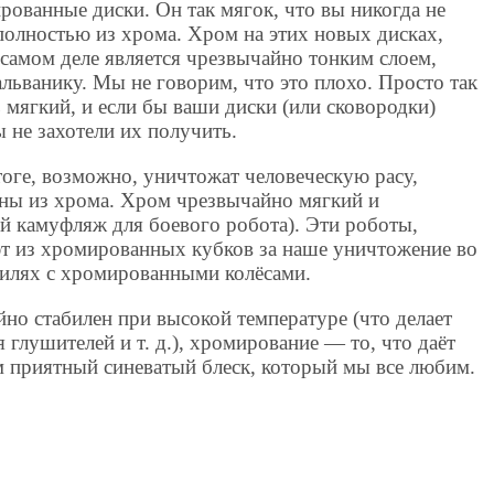
ованные диски. Он так мягок, что вы никогда не
 полностью из хрома. Хром на этих новых дисках,
 самом деле является чрезвычайно тонким слоем,
льванику. Мы не говорим, что это плохо. Просто так
ь мягкий, и если бы ваши диски (или сковородки)
не захотели их получить.
оге, возможно, уничтожат человеческую расу,
аны из хрома. Хром чрезвычайно мягкий и
й камуфляж для боевого робота). Эти роботы,
ют из хромированных кубков за наше уничтожение во
билях с хромированными колёсами.
но стабилен при высокой температуре (что делает
глушителей и т. д.), хромирование — то, что даёт
 приятный синеватый блеск, который мы все любим.