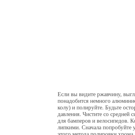
Если вы видите ржавчину, выг
понадобится немного алюминиев
колу) и полируйте. Будьте ос
давления. Чистите со средней 
для бамперов и велосипедов. К
липкими. Сначала попробуйте у
этого метода полировки хром