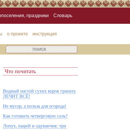
опоселения, праздники
Словарь
ы
о проекте
инструкция
Что почитать
Водный настой сухих корок граната
ЛЕЧИТ ВСЁ!
Не мусор, а польза для огорода!
Как готовить четверговую соль?
Лопух, пырей и одуванчик: три