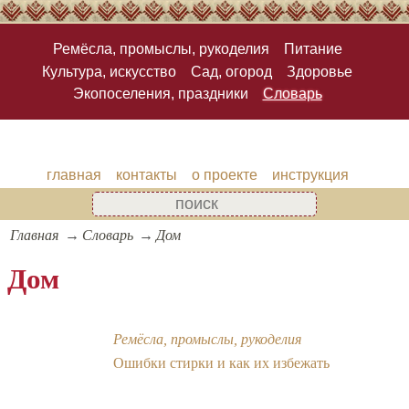
Ремёсла, промыслы, рукоделия
Питание
Культура, искусство
Сад, огород
Здоровье
Экопоселения, праздники
Словарь
главная
контакты
о проекте
инструкция
Главная
Словарь
Дом
Дом
Ремёсла, промыслы, рукоделия
Ошибки стирки и как их избежать