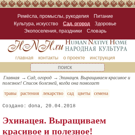
Ремёсла, промыслы, рукоделия
Питание
Культура, искусство
Сад, огород
Здоровье
Экопоселения, праздники
Словарь
главная
контакты
о проекте
инструкция
Главная
Сад, огород
Эхинацея. Выращиваем красивое и
полезное! Список болезней, когда она помогает
травы
растения
лекарство
сад
цветы
семена
dona
20.04.2018
Эхинацея. Выращиваем
красивое и полезное!