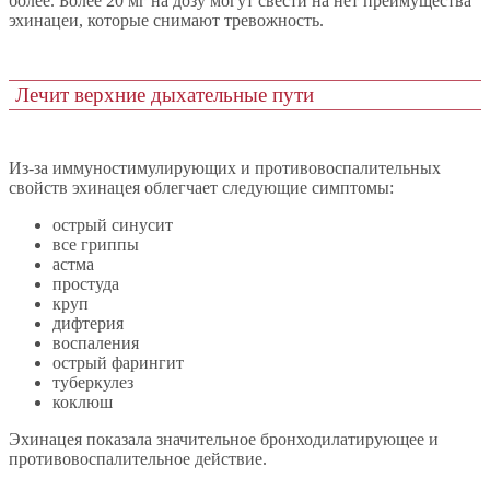
более. Более 20 мг на дозу могут свести на нет преимущества
эхинацеи, которые снимают тревожность.
Лечит верхние дыхательные пути
Из-за иммуностимулирующих и противовоспалительных
свойств эхинацея облегчает следующие симптомы:
острый синусит
все гриппы
астма
простуда
круп
дифтерия
воспаления
острый фарингит
туберкулез
коклюш
Эхинацея показала значительное бронходилатирующее и
противовоспалительное действие.