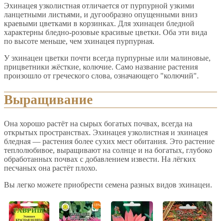
Эхинацея узколистная отличается от пурпурной узкими
ланцетными листьями, и дугообразно опущенными вниз
краевыми цветками в корзинках. Для эхинацеи бледной
характерны бледно-розовые красивые цветки. Оба эти вида
по высоте меньше, чем эхинацея пурпурная.
У эхинацеи цветки почти всегда пурпурные или малиновые,
прицветники жёсткие, колючие. Само название растения
произошло от греческого слова, означающего "колючий".
Выращивание
Она хорошо растёт на сырых богатых почвах, всегда на
открытых пространствах. Эхинацея узколистная и эхинацея
бледная — растения более сухих мест обитания. Это растение
теплолюбивое, выращивают на солнце и на богатых, глубоко
обработанных почвах с добавлением извести. На лёгких
песчаных она растёт плохо.
Вы легко можете приобрести семена разных видов эхинацеи.