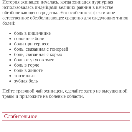
История эхинацеи началась, когда эхинацея пурпурная
использовалась индейцами великих равнин в качестве
обезболивающего средства. Это особенно эффективное
естественное обезболивающее средство для следующих типов
болей:
боль в кишечнике
головные боли
боли при герпесе
боль, связанная с гонореей
боль, связанная с корью
боль от укусов змеи
боль в горле
боль в животе
тонзиллит
зубная боль
Пейте травяной чай эхинацеи, сделайте затир из высушенной
травы и приложите на болевые области.
Слабительное