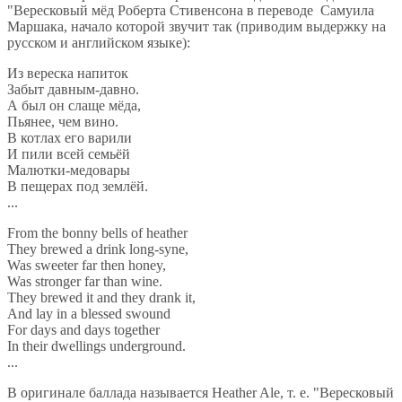
"Вересковый мёд Роберта Стивенсона в переводе Самуила
Маршака, начало которой звучит так (приводим выдержку на
русском и английском языке):
Из вереска напиток
Забыт давным-давно.
А был он слаще мёда,
Пьянее, чем вино.
В котлах его варили
И пили всей семьёй
Малютки-медовары
В пещерах под землёй.
...
From the bonny bells of heather
They brewed a drink long-syne,
Was sweeter far then honey,
Was stronger far than wine.
They brewed it and they drank it,
And lay in a blessed swound
For days and days together
In their dwellings underground.
...
В оригинале баллада называется Heather Ale, т. е. "Вересковый