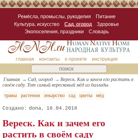
Ремёсла, промыслы, рукоделия
Питание
Культура, искусство
Сад, огород
Здоровье
Экопоселения, праздники
Словарь
главная
контакты
о проекте
инструкция
Главная
Сад, огород
Вереск. Как и зачем его растить в
своём саду. Тот самый вересковый мёд из баллады
травы
растения
лекарство
сад
цветы
мёд
dona
18.04.2018
Вереск. Как и зачем его
растить в своём саду