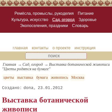
Ремёсла, промыслы, рукоделия
Питание
Культура, искусство
Сад, огород
Здоровье
Экопоселения, праздники
Словарь
главная
контакты
о проекте
инструкция
Главная
Сад, огород
Выставка ботанической живописи
"Цветы родятся на бумаге"
цветы
выставка
бумага
живопись
Москва
dona
23.01.2012
Выставка ботанической
живописи