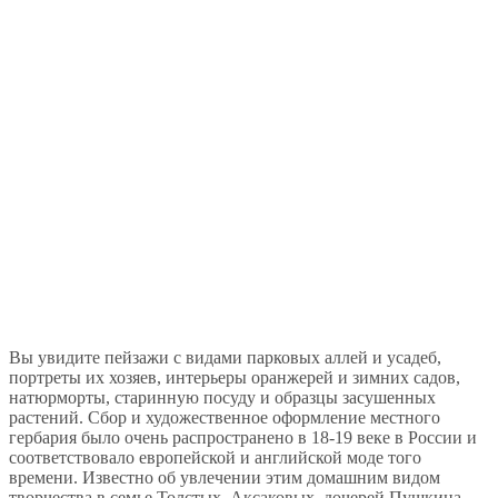
Вы увидите пейзажи с видами парковых аллей и усадеб,
портреты их хозяев, интерьеры оранжерей и зимних садов,
натюрморты, старинную посуду и образцы засушенных
растений. Сбор и художественное оформление местного
гербария было очень распространено в 18-19 веке в России и
соответствовало европейской и английской моде того
времени. Известно об увлечении этим домашним видом
творчества в семье Толстых, Аксаковых, дочерей Пушкина.