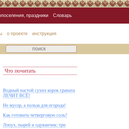
опоселения, праздники
Словарь
ы
о проекте
инструкция
Что почитать
Водный настой сухих корок граната
ЛЕЧИТ ВСЁ!
Не мусор, а польза для огорода!
Как готовить четверговую соль?
Лопух, пырей и одуванчик: три