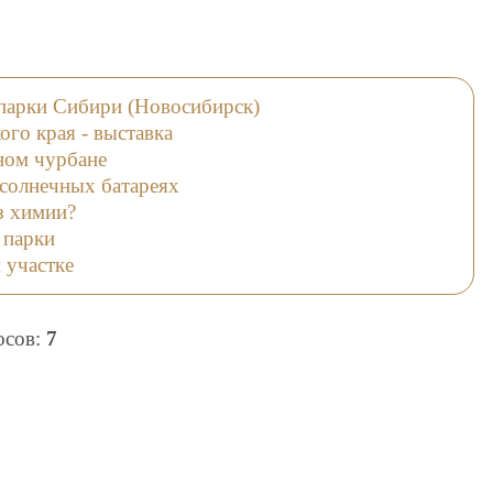
 парки Сибири (Новосибирск)
ого края - выставка
ном чурбане
 солнечных батареях
ез химии?
 парки
 участке
лосов:
7