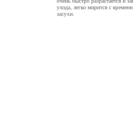
очень быстро разрастается и з
ухода, легко мирится с време
засухи.