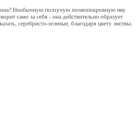
азона? Необычную ползучую почвопокровную иву
оворит само за себя - она действительно образует
сказать, серебристо-зеленые, благодаря цвету листвы.