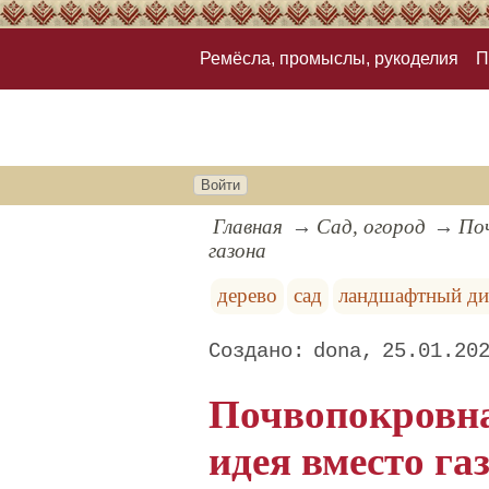
Ремёсла, промыслы, рукоделия
П
Войти
Главная
Сад, огород
Поч
газона
дерево
сад
ландшафтный ди
dona
25.01.20
Почвопокровн
идея вместо га