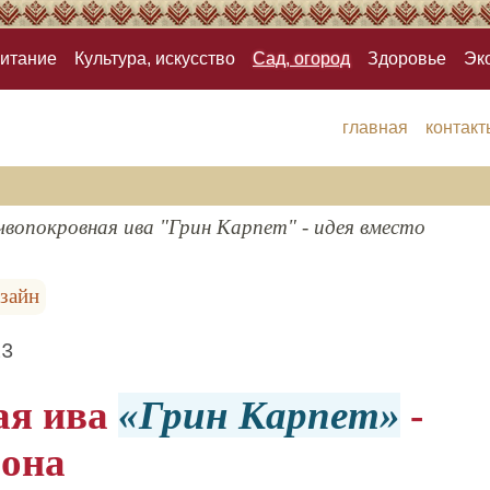
итание
Культура, искусство
Сад, огород
Здоровье
Эк
главная
контакт
вопокровная ива "Грин Карпет" - идея вместо
зайн
23
ая ива
Грин Карпет
-
зона