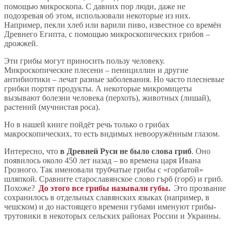
помощью микроскопа. С давних пор люди, даже не
подозревая об этом, использовали некоторые из них.
Например, пекли хлеб или варили пиво, известное со времён
Древнего Египта, с помощью микроскопических грибов –
дрожжей.
Эти грибы могут приносить пользу человеку.
Микроскопические плесени – пенициллин и другие
антибиотики – лечат разные заболевания. Но часто плесневые
грибки портят продукты. А некоторые микромицеты
вызывают болезни человека (перхоть), животных (лишай),
растений (мучнистая роса).
Но в нашей книге пойдёт речь только о грибах
макроскопических, то есть видимых невооружённым глазом.
Интересно, что
в Древней Руси не было слова гриб
. Оно
появилось около 450 лет назад – во времена царя Ивана
Грозного. Так именовали трубчатые грибы с «горбатой»
шляпкой. Сравните старославянское слово гърб (горб) и гриб.
Похоже?
До этого все грибы называли губы.
Это прозвание
сохранилось в отдельных славянских языках (например, в
чешском) и до настоящего времени губами именуют грибы-
трутовики в некоторых сельских районах России и Украины.