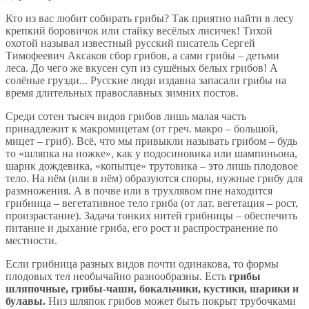
Кто из вас любит собирать грибы? Так приятно найти в лесу
крепкий боровичок или стайку весёлых лисичек! Тихой
охотой называл известный русский писатель Сергей
Тимофеевич Аксаков сбор грибов, а сами грибы – детьми
леса. До чего же вкусен суп из сушёных белых грибов! А
солёные грузди... Русские люди издавна запасали грибы на
время длительных православных зимних постов.
Среди сотен тысяч видов грибов лишь малая часть
принадлежит к макромицетам (от греч. макро – большой,
мицет – гриб). Всё, что мы привыкли называть грибом – будь
то «шляпка на ножке», как у подосиновика или шампиньона,
шарик дождевика, «копытце» трутовика – это лишь плодовое
тело. На нём (или в нём) образуются споры, нужные грибу для
размножения. А в почве или в трухлявом пне находится
грибница – вегетативное тело гриба (от лат. вегетация – рост,
произрастание). Задача тонких нитей грибницы – обеспечить
питание и дыхание гриба, его рост и распространение по
местности.
Если грибница разных видов почти одинакова, то формы
плодовых тел необычайно разнообразны. Есть
грибы
шляпочные, грибы-чаши, бокальчики, кустики, шарики и
булавы.
Низ шляпок грибов может быть покрыт трубочками