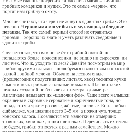
Но самые главные потребители «лесного мяса» – личинки
грибных комариков и мушек. Это те самые «черви», что
портят нам грибную охоту.
Многие считают, что черви не живут в ядовитых грибах. Это
неверно.
Червивыми могут быть и мухоморы, и бледные
поганки.
Так что самый верный способ не отравиться
грибами – хорошо их знать и уметь различать съедобные и
ядовитые грибы.
Случается так, что вам не везёт с грибной охотой: не
попадаются белые, подосиновики, не видно ни сыроежек, ни
лисичек. Что ж, уходить из леса? Давайте посмотрим на мир
грибов другими глазами – полюбуемся изяществом и красотой
разной грибной мелочи. Обычно на лесном опаде
(прошлогодних полусгнивших листьях, хвое) теснятся кучки
симпатичных грибков с тонкими ножками. Шляпки таких
нежных созданий не больше сантиметра в диаметре.
Англичане называют их «шапочки фей». Чаще всего малышки
окрашены в скромные сероватые и коричневатые тона, но
попадаются и яркие: розовые, жёлтые, лиловые. Есть грибки
ещё мельче, чьи шляпки всего 3–5 мм, а ножки чуть толще
конского волоса. Поселяются эти малютки на отмерших
травинках, хвоинках, тонких веточках. Перечислять их имена
не будем, грибки относятся к разным семействам. Можно