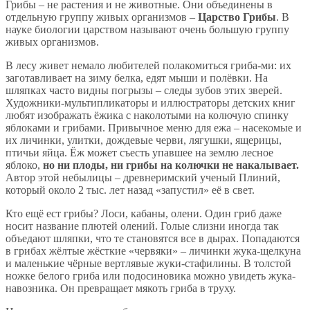
Грибы – не растения и не животные. Они объединены в
отдельную группу живых организмов –
Царство Грибы
. В
науке биологии царством называют очень большую группу
живых организмов.
В лесу живет немало любителей полакомиться гриба-ми: их
заготавливает на зиму белка, едят мыши и полёвки. На
шляпках часто видны погрызы – следы зубов этих зверей.
Художники-мультипликаторы и иллюстраторы детских книг
любят изображать ёжика с наколотыми на колючую спинку
яблоками и грибами. Привычное меню для ежа – насекомые и
их личинки, улитки, дождевые черви, лягушки, ящерицы,
птичьи яйца. Ёж может съесть упавшее на землю лесное
яблоко,
но ни плоды, ни грибы на колючки не накалывает.
Автор этой небылицы – древнеримский ученый Плиний,
который около 2 тыс. лет назад «запустил» её в свет.
Кто ещё ест грибы? Лоси, кабаны, олени. Один гриб даже
носит название плютей олений. Голые слизни иногда так
объедают шляпки, что те становятся все в дырах. Попадаются
в грибах жёлтые жёсткие «червяки» – личинки жука-щелкуна
и маленькие чёрные вертлявые жуки-стафилины. В толстой
ножке белого гриба или подосиновика можно увидеть жука-
навозника. Он превращает мякоть гриба в труху.