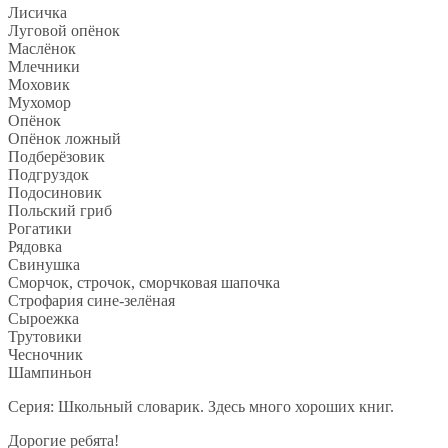
Лисичка
Луговой опёнок
Маслёнок
Млечники
Моховик
Мухомор
Опёнок
Опёнок ложный
Подберёзовик
Подгруздок
Подосиновик
Польский гриб
Рогатики
Рядовка
Свинушка
Сморчок, строчок, сморчковая шапочка
Строфария сине-зелёная
Сыроежка
Трутовики
Чесночник
Шампиньон
Серия: Школьный словарик. Здесь много хороших книг.
Дорогие ребята!