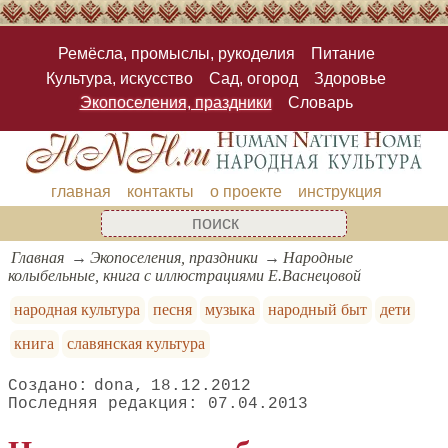
Ремёсла, промыслы, рукоделия
Питание
Культура, искусство
Сад, огород
Здоровье
Экопоселения, праздники
Словарь
главная
контакты
о проекте
инструкция
Главная
Экопоселения, праздники
Народные
колыбельные, книга с иллюстрациями Е.Васнецовой
народная культура
песня
музыка
народный быт
дети
книга
славянская культура
dona
18.12.2012
07.04.2013