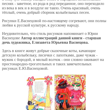
песнях - заветное, из рода в род переданное, оно переходило
из века в век и в воздухе не таяло. Очень красивый, очень
тёплый, очень добрый сборник колыбельных песен.
Рисунки Е.Васнецовой по-настоящему согревают, они полны
любви к русской культуре, к русскому народу.
Неудивительно, что стиль рисунков напоминает о Юрии
Васнецове
Автор иллюстраций данной книги - старшая
дочь художника, Елизавета Юрьевна Васнецова.
Здесь в книге живут добрые сказочные коты, качающие
детскую колыбельку, лисички с лапотками, даже чужак -
мужик с бородой, и милый волчок - они словно оживают на
простонародно-трогательных и таких замечательных
рисунках Е.Ю.Васнецовой.