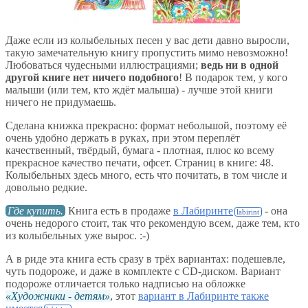
Даже если из колыбельных песен у вас дети давно выросли,
такую замечательную книгу пропустить мимо невозможно!
Любоваться чудесными иллюстрациями;
ведь ни в одной
другой книге нет ничего подобного
! В подарок тем, у кого
малыши (или тем, кто ждёт малыша) - лучше этой книги
ничего не придумаешь.
Сделана книжка прекрасно: формат небольшой, поэтому её
очень удобно держать в руках, при этом переплёт
качественный, твёрдый, бумага - плотная, плюс ко всему
прекрасное качество печати, офсет. Страниц в книге: 48.
Колыбельных здесь много, есть что почитать, в том числе и
довольно редкие.
Где купить.
Книга есть в продаже
в Лабиринте
- она
очень недорого стоит, так что рекомендую всем, даже тем, кто
из колыбельных уже вырос. :-)
А в риде эта книга есть сразу в трёх вариантах: подешевле,
чуть подороже, и даже в комплекте с CD-диском. Вариант
подороже отличается только надписью на обложке
Художники - детям
, этот
вариант в Лабиринте также