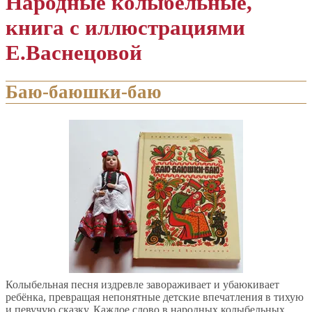
Народные колыбельные,
книга с иллюстрациями
Е.Васнецовой
Баю-баюшки-баю
Колыбельная песня издревле завораживает и убаюкивает
ребёнка, превращая непонятные детские впечатления в тихую
и певучую сказку. Каждое слово в народных колыбельных