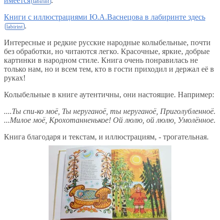
имеется
.
Книги с иллюстрациями Ю.А.Васнецова в лабиринте здесь
.
Интересные и редкие русские народные колыбельные, почти
без обработки, но читаются легко. Красочные, яркие, добрые
картинки в народном стиле. Книга очень понравилась не
только нам, но и всем тем, кто в гости приходил и держал её в
руках!
Колыбельные в книге аутентичны, они настоящие. Например:
....Ты спи-ко моё, Ты неруганоё, ты неруганоё, Приголубленноё.
...Милое моё, Крохотанненькое! Ой люлю, ой люлю, Умолённое.
Книга благодаря и текстам, и иллюстрациям, - трогательная.