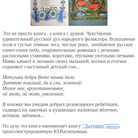
Это не просто книга , а книга с душой. Чувствуешь
удивительный русский дух народного фольклора. Вспаханные
поля и густые тёмные леса, чистые реки, необъятное русское
синее-синее небо, очаровательные домишки с резными
расписными ставнями, воротами, тёплыми уютными печками.
Мамы качают в люльках своих малышей, котики и птички
охраняют счастливый детский сон...
Матушка добра Вите кашки дала.
Дитятко покушай, да и спи, золотой!
Милое мое, крохотанненькое,
ой люлю, ой люлю, умоленное.
В книжке мы увидим добрых розовощеких ребятишек,
сидящих на лавочках и кушающих наливные яблочки,
котиков, зайчиков...
По духу эта книга напоминает книгу
"Ладушки"
,
проиллюстрированную Ю.Васнецовым.