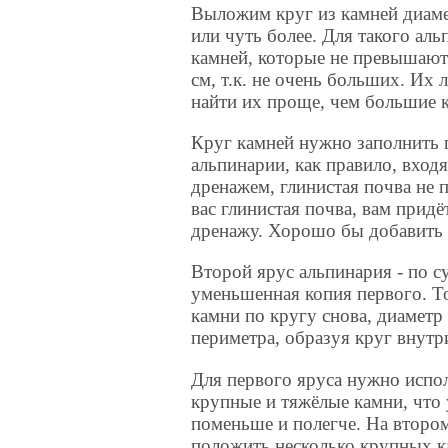
Выложим круг из камней диаме
или чуть более. Для такого ал
камней, которые не превышают
см, т.к. не очень больших. Их л
найти их проще, чем большие 
Круг камней нужно заполнить 
альпинарии, как правило, вход
дренажем, глинистая почва не п
вас глинистая почва, вам прид
дренажу. Хорошо бы добавить 
Второй ярус альпинария - по с
уменьшенная копия первого. Т
камни по кругу снова, диамет
периметра, образуя круг внутр
Для первого яруса нужно испо
крупные и тяжёлые камни, что у
поменьше и полегче. На второ
положить несколько крупных к