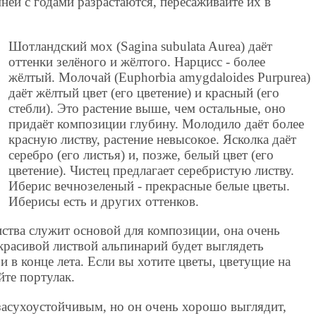
ней с годами разрастаются, пересаживайте их в
Шотландский мох (Sagina subulata Aurea) даёт
оттенки зелёного и жёлтого. Нарцисс - более
жёлтый. Молочай (Euphorbia amygdaloides Purpurea)
даёт жёлтый цвет (его цветение) и красный (его
стебли). Это растение выше, чем остальные, оно
придаёт композиции глубину. Молодило даёт более
красную листву, растение невысокое. Ясколка даёт
серебро (его листья) и, позже, белый цвет (его
цветение). Чистец предлагает серебристую листву.
Иберис вечнозеленый - прекрасные белые цветы.
Иберисы есть и других оттенков.
иства служит основой для композиции, она очень
красивой листвой альпинарий будет выглядеть
 и в конце лета. Если вы хотите цветы, цветущие на
йте портулак.
засухоустойчивым, но он очень хорошо выглядит,