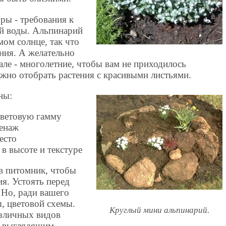
ры - требования к
ой воды. Альпинарий
мом солнце, так что
ния. А желательно
але - многолетние, чтобы вам не приходилось
жно отобрать растения с красивыми листьями.
ны:
цветовую гамму
енаж
есто
в высоте и текстуре
 в питомник, чтобы
я. Устоять перед
Но, ради вашего
, цветовой схемы.
Круглый мини альпинарий.
азличных видов
о выглядящим