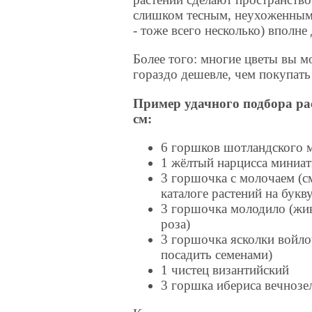
слишком тесным, неухоженным;
- тоже всего несколько) вполн
Более того: многие цветы вы м
гораздо дешевле, чем покупать
Пример удачного подбора ра
см:
6 горшков шотландского 
1 жёлтый нарцисса миниа
3 горшочка с молочаем (с
каталоге растений на букв
3 горшочка молодило (жив
роза)
3 горшочка ясколки войло
посадить семенами)
1 чистец византийский
3 горшка ибериса вечнозе