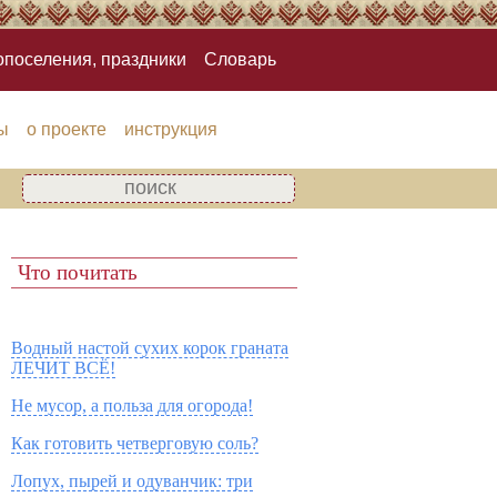
опоселения, праздники
Словарь
ы
о проекте
инструкция
Что почитать
Водный настой сухих корок граната
ЛЕЧИТ ВСЁ!
Не мусор, а польза для огорода!
Как готовить четверговую соль?
Лопух, пырей и одуванчик: три