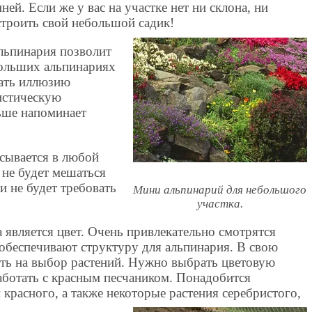
ей. Если же у вас на участке нет ни склона, ни
строить свой небольшой садик!
льпинария позволит
больших альпинариях
дать иллюзию
истическую
ьше напоминает
сывается в любой
 не будет мешаться
 и не будет требовать
Мини альпинарий для небольшого
участка.
является цвет. Очень привлекательно смотрятся
 обеспечивают структуру для альпинария. В свою
ять на выбор растений. Нужно выбрать цветовую
аботать с красным песчаником. Понадобится
 красного, а также некоторые растения серебристого,