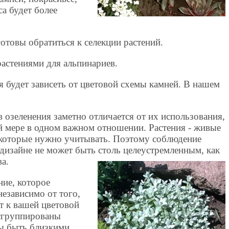
са будет более
отовы обратиться к селекции растений.
астениями для альпинариев.
 будет зависеть от цветовой схемы камней. В нашем
 озеленения заметно отличается от их использования,
й мере в одном важном отношении. Растения - живые
 которые нужно учитывать. Поэтому соблюдение
дизайне не может быть столь целеустремленным, как
ва.
ние, которое
езависимо от того,
т к вашей цветовой
сгруппированы
ы быть близкими.