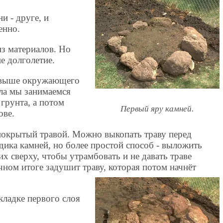
и - друге, и
енно.
из материалов. Но
не долголетие.
 выше окружающего
ала мы занимаемся
 грунта, а потом
Первый яру камней.
ове.
 покрытый травой. Можно выкопать траву перед
ика камней, но более простой способ - выложить
них сверху, чтобы утрамбовать и не давать траве
ечном итоге задушит траву, которая потом начнёт
кладке первого слоя