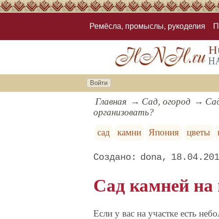
Ремёсла, промыслы, рукоделия
П
Войти
Главная
Сад, огород
Сад
организовать?
сад
камни
Япония
цветы
dona
18.04.20
Сад камней на
Если у вас на участке есть не