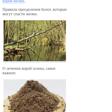
корня жизни
.
Правила преодоления болот, которые
могут спасти жизнь:
О лечении корой осины, самое
важное: