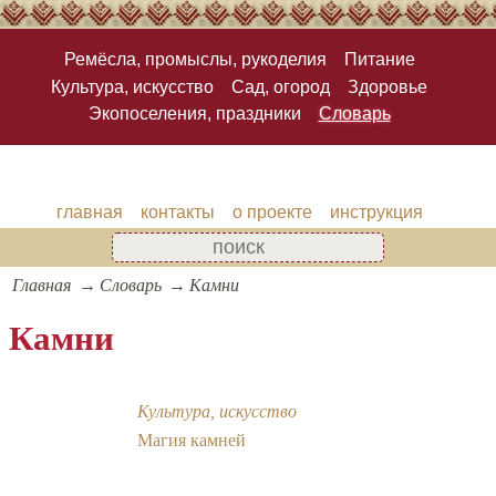
Ремёсла, промыслы, рукоделия
Питание
Культура, искусство
Сад, огород
Здоровье
Экопоселения, праздники
Словарь
главная
контакты
о проекте
инструкция
Главная
Словарь
Камни
Камни
Культура, искусство
Магия камней