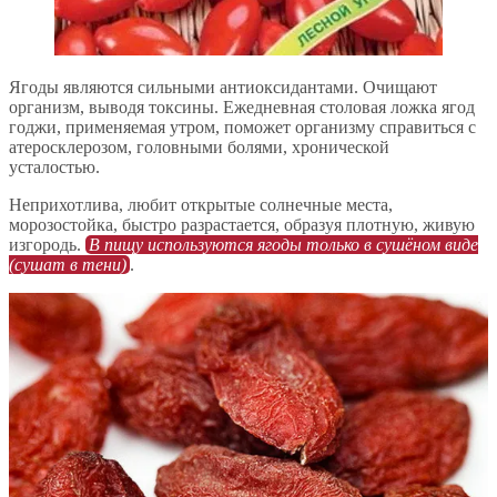
Ягоды являются сильными антиоксидантами. Очищают
организм, выводя токсины. Ежедневная столовая ложка ягод
годжи, применяемая утром, поможет организму справиться с
атеросклерозом, головными болями, хронической
усталостью.
Неприхотлива, любит открытые солнечные места,
морозостойка, быстро разрастается, образуя плотную, живую
изгородь.
В пищу используются ягоды только в сушёном виде
(сушат в тени)
.