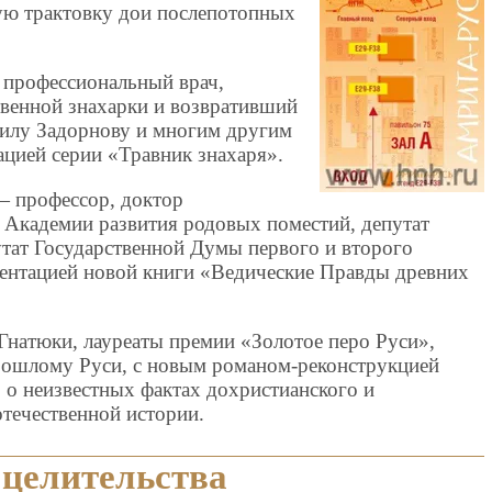
ую трактовку дои послепотопных
профессиональный врач,
венной знахарки и возвративший
аилу Задорнову и многим другим
ацией серии «Травник знахаря».
— профессор, доктор
т Академии развития родовых поместий, депутат
тат Государственной Думы первого и второго
езентацией новой книги «Ведические Правды древних
Гнатюки, лауреаты премии «Золотое перо Руси»,
рошлому Руси, с новым романом-реконструкцией
 о неизвестных фактах дохристианского и
отечественной истории.
 целительства