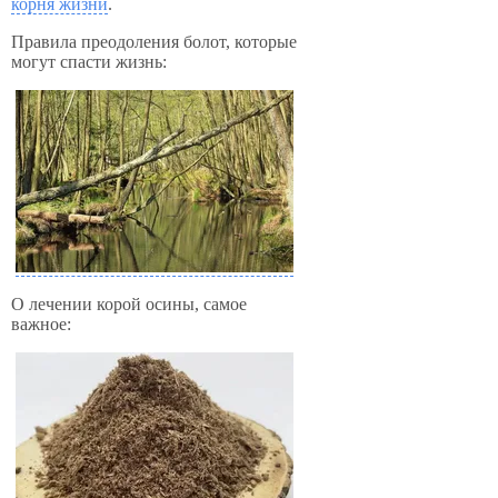
корня жизни
.
Правила преодоления болот, которые
могут спасти жизнь:
О лечении корой осины, самое
важное: