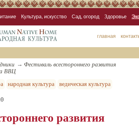
итание
Культура, искусство
Сад, огород
Здоровье
Эк
главная
контакт
здники
Фестиваль всестороннего развития
на ВВЦ
ра
народная культура
ведическая культура
10
стороннего развития