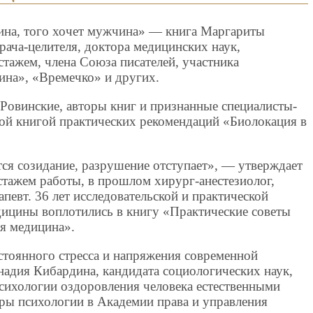
ина, того хочет мужчина» — книга Маргариты
ча-целителя, доктора медицинских наук,
стажем, члена Союза писателей, участника
ина», «Времечко» и других.
 Ровинские, авторы книг и признанные специалисты-
вой книгой практических рекомендаций «Биолокация в
ся созидание, разрушение отступает», — утверждает
стажем работы, в прошлом хирург-анестезиолог,
певт. 36 лет исследовательской и практической
дицины воплотились в книгу «Практические советы
ая медицина».
стоянного стресса и напряжения современной
надия Кибардина, кандидата социологических наук,
психологии оздоровления человека естественными
дры психологии в Академии права и управления