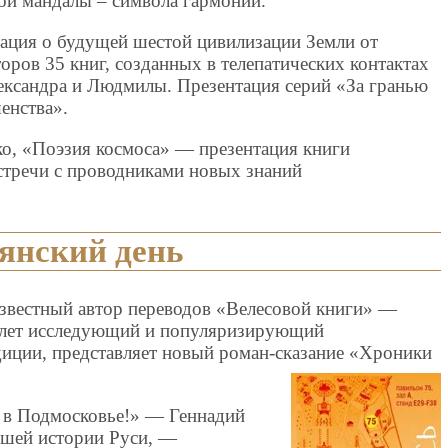
вой мандалы – символа гармонии.
ация о будущей шестой цивилизации Земли от
оров 35 книг, созданных в телепатических контактах
ксандра и Людмилы. Презентация серий «За гранью
енства».
о, «Поэзия космоса» — презентация книги
встречи с проводниками новых знаний
вянский день
известный автор переводов «Велесовой книги» —
0 лет исследующий и популяризирующий
диции, представляет новый роман-сказание «Хроники
 в Подмосковье!» — Геннадий
йшей истории Руси, —