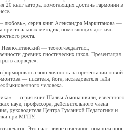
ия 20 книг автора, помогающих достичь гармонии в
несе.
— любовь», серия книг Александра Маркитанова —
яда оригинальных методик, помогающих достичь
остного роста.
 Неаполитанский — теолог-ведантист,
енности древних гностических школ. Презентация
тры в аюрведе».
сформировать свою личность на презентации новой
онтова — писателя, йога, исследователя тайн
еобыкновенного человека.
гика» — серия книг Шалвы Амонашвили, известного
ских наук, профессора, действительного члена
ния, руководителя Центра Гуманной Педагогики и
гики при МГПУ.
эт-педагог. Это счастливое сочетание, помноженное