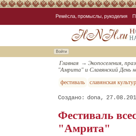
Ремёсла, промыслы, рукоделия
П
Войти
Главная
Экопоселения, пра
"Амрита" и Славянский День 
фестиваль
славянская культу
dona
27.08.20
Фестиваль все
"Амрита"