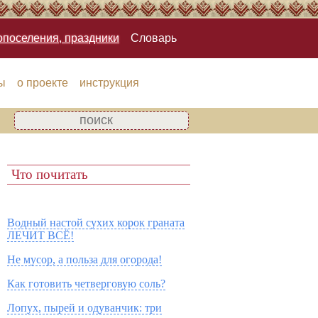
опоселения, праздники
Словарь
ы
о проекте
инструкция
Что почитать
Водный настой сухих корок граната
ЛЕЧИТ ВСЁ!
Не мусор, а польза для огорода!
Как готовить четверговую соль?
Лопух, пырей и одуванчик: три