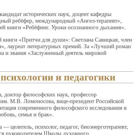
кандидат исторических наук, доцент кафедры
дный ребёфер, международный «Ангел-терапевт»,
ией книги «Ребёфинг. Уроки осознанного дыхания».
й книги «Притчи для души»: Светлана Савицкая, член
и», лауреат литературных премий. За «Лучший роман
на и звания «Заслуженный деятель мировой
 психологии и педагогики
, доктор философских наук, профессор
им. М.В. Ломоносова, вице-президент Российской
ентация современного философского исследования в
бовь, семья и брак».
 — целитель, психолог, педагог, биоэнерготерапевт,
тся руководителем Школы духовного