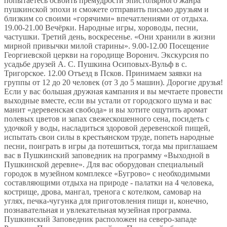
попытаетесь освоить премудрости эпистолярного жанра
пушкинской эпохи и сможете отправить письмо друзьям и
близким со своими «горячими» впечатлениями от отдыха.
19.00-21.00 Вечёрки. Народные игры, хороводы, песни,
частушки. Третий день, воскресенье. «Они хранили в жизни
мирной привычки милой старины». 9.00-12.00 Посещение
Георгиевской церкви на городище Воронич. Экскурсия по
усадьбе друзей А. С. Пушкина Осиповых-Вульф в с.
Тригорское. 12.00 Отъезд в Псков. Принимаем заявки на
группы от 12 до 20 человек (от 3 до 5 машин). Дорогие друзья!
Если у вас большая дружная кампания и вы мечтаете провести
выходные вместе, если вы устали от городского шума и вас
манит «деревенская свобода» и вы хотите ощутить аромат
полевых цветов и запах свежескошенного сена, посидеть с
удочкой у воды, насладиться здоровой деревенской пищей,
испытать свои силы в крестьянском труде, попеть народные
песни, поиграть в игры да потешиться, тогда мы приглашаем
вас в Пушкинский заповедник на программу «Выходной в
Пушкинской деревне». Для вас оборудован специальный
городок в музейном комплексе «Бугрово» с необходимыми
составляющими отдыха на природе - палатки на 4 человека,
кострище, дрова, мангал, тренога с котелком, самовар на
углях, печка-чугунка для приготовления пищи и, конечно,
познавательная и увлекательная музейная программа.
Пушкинский Заповедник расположен на северо-западе