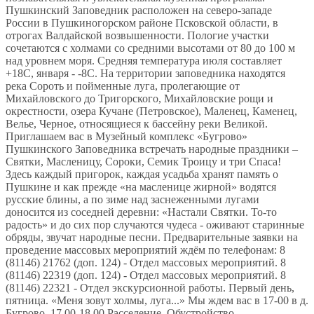
Пушкинский Заповедник расположен на северо-западе
России в Пушкиногорском районе Псковской области, в
отрогах Валдайской возвышенности. Пологие участки
сочетаются с холмами со средними высотами от 80 до 100 м
над уровнем моря. Средняя температура июля составляет
+18C, января - -8C. На территории заповедника находятся
река Сороть и пойменные луга, пролегающие от
Михайловского до Тригорского, Михайловские рощи и
окрестности, озера Кучане (Петровское), Маленец, Каменец,
Велье, Черное, относящиеся к бассейну реки Великой.
Приглашаем вас в Музейный комплекс «Бугрово»
Пушкинского Заповедника встречать народные праздники –
Святки, Масленицу, Сороки, Семик Троицу и три Спаса!
Здесь каждый пригорок, каждая усадьба хранят память о
Пушкине и как прежде «на масленице жирной» водятся
русские блины, а по зиме над заснеженными лугами
доносится из соседней деревни: «Настали Святки. То-то
радость» и до сих пор случаются чудеса - оживают старинные
обряды, звучат народные песни. Предварительные заявки на
проведение массовых мероприятий ждём по телефонам: 8
(81146) 21762 (доп. 124) - Отдел массовых мероприятий. 8
(81146) 22319 (доп. 124) - Отдел массовых мероприятий. 8
(81146) 22321 - Отдел экскурсионной работы. Первый день,
пятница. «Меня зовут холмы, луга...» Мы ждем вас в 17-00 в д.
Бугрово. 17.00-18.00 Расселение. Обустройство.