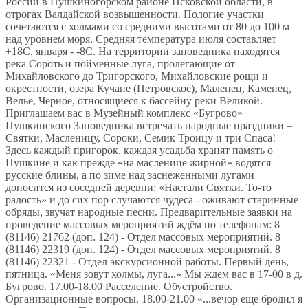
России в Пушкиногорском районе Псковской области, в
отрогах Валдайской возвышенности. Пологие участки
сочетаются с холмами со средними высотами от 80 до 100 м
над уровнем моря. Средняя температура июля составляет
+18C, января - -8C. На территории заповедника находятся
река Сороть и пойменные луга, пролегающие от
Михайловского до Тригорского, Михайловские рощи и
окрестности, озера Кучане (Петровское), Маленец, Каменец,
Велье, Черное, относящиеся к бассейну реки Великой.
Приглашаем вас в Музейный комплекс «Бугрово»
Пушкинского Заповедника встречать народные праздники –
Святки, Масленицу, Сороки, Семик Троицу и три Спаса!
Здесь каждый пригорок, каждая усадьба хранят память о
Пушкине и как прежде «на масленице жирной» водятся
русские блины, а по зиме над заснеженными лугами
доносится из соседней деревни: «Настали Святки. То-то
радость» и до сих пор случаются чудеса - оживают старинные
обряды, звучат народные песни. Предварительные заявки на
проведение массовых мероприятий ждём по телефонам: 8
(81146) 21762 (доп. 124) - Отдел массовых мероприятий. 8
(81146) 22319 (доп. 124) - Отдел массовых мероприятий. 8
(81146) 22321 - Отдел экскурсионной работы. Первый день,
пятница. «Меня зовут холмы, луга...» Мы ждем вас в 17-00 в д.
Бугрово. 17.00-18.00 Расселение. Обустройство.
Организационные вопросы. 18.00-21.00 «...вечор еще бродил я