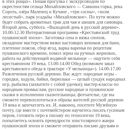
в этих рощах». Пешая прогулка с экскурсоводом по
окрестностям сельца Михайловского — Савкина горка, река
Сороть, озёра Маленец и Кучане , «три сосны», «холм
лесистый», парк усадьбы «Михайловское». По пути можно
будет собрать ароматных трав для чая и шишек для самовара.
Второй день, суббота. «Выходной день в русской деревне».
10.00-12.30 Интерактивная программа «Крестьянский труд
пушкинской эпохи». Заготовка сена и вязка снопов,
овладение мастерством вязки настоящих веников для бани,
плетение поясов, сбор ягод, варка варенья по рецептам
пушкинского времени, помол зерна на ручных жерновах,
работа на действующей водяной мельнице — ощутите себя
крестьянином 19 века. 13.00-14.00 Обед (возможен заказ
крестьянского обеда в трактире «У мельницы»). 14.00-17.00
Развлечения русской деревни. Вас ждут: народные игры -
городки, ходули, бабки, бирюльки — целый сундук народных
игр, рыбалка (захватите с собой удочки); мастер-классы по
народным промыслам, русские народные и пушкинские
сказки в исполнении сказительницы; фотоателье, где вы
сможете перевоплотиться в образы жителей русской деревни
19 века и запечатлеть их. И, наконец, посетите Музейную
почту, где вместе с почтмейстером научитесь писать гусиным
пером, готовить перо к письму по технологии 19 века,
попытаетесь освоить премудрости эпистолярного жанра
пушкинской эпохи и сможете отправить письмо друзьям и