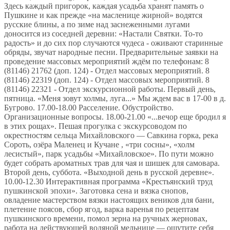
Здесь каждый пригорок, каждая усадьба хранят память о
Пушкине и как прежде «на масленице жирной» водятся
русские блины, а по зиме над заснеженными лугами
доносится из соседней деревни: «Настали Святки. То-то
радость» и до сих пор случаются чудеса - оживают старинные
обряды, звучат народные песни. Предварительные заявки на
проведение массовых мероприятий ждём по телефонам: 8
(81146) 21762 (доп. 124) - Отдел массовых мероприятий. 8
(81146) 22319 (доп. 124) - Отдел массовых мероприятий. 8
(81146) 22321 - Отдел экскурсионной работы. Первый день,
пятница. «Меня зовут холмы, луга...» Мы ждем вас в 17-00 в д.
Бугрово. 17.00-18.00 Расселение. Обустройство.
Организационные вопросы. 18.00-21.00 «...вечор еще бродил я
в этих рощах». Пешая прогулка с экскурсоводом по
окрестностям сельца Михайловского — Савкина горка, река
Сороть, озёра Маленец и Кучане , «три сосны», «холм
лесистый», парк усадьбы «Михайловское». По пути можно
будет собрать ароматных трав для чая и шишек для самовара.
Второй день, суббота. «Выходной день в русской деревне».
10.00-12.30 Интерактивная программа «Крестьянский труд
пушкинской эпохи». Заготовка сена и вязка снопов,
овладение мастерством вязки настоящих веников для бани,
плетение поясов, сбор ягод, варка варенья по рецептам
пушкинского времени, помол зерна на ручных жерновах,
работа на действующей водяной мельнице — ощутите себя