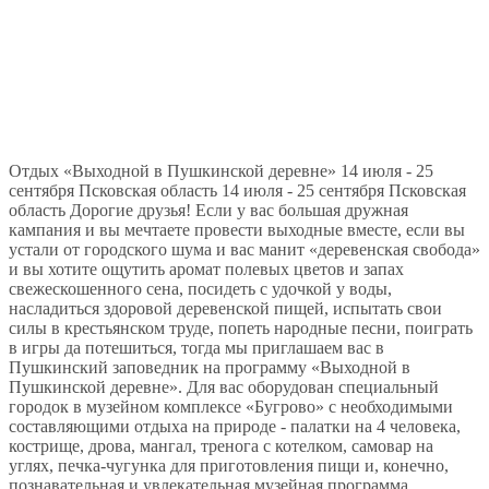
Отдых «Выходной в Пушкинской деревне» 14 июля - 25
сентября Псковская область 14 июля - 25 сентября Псковская
область Дорогие друзья! Если у вас большая дружная
кампания и вы мечтаете провести выходные вместе, если вы
устали от городского шума и вас манит «деревенская свобода»
и вы хотите ощутить аромат полевых цветов и запах
свежескошенного сена, посидеть с удочкой у воды,
насладиться здоровой деревенской пищей, испытать свои
силы в крестьянском труде, попеть народные песни, поиграть
в игры да потешиться, тогда мы приглашаем вас в
Пушкинский заповедник на программу «Выходной в
Пушкинской деревне». Для вас оборудован специальный
городок в музейном комплексе «Бугрово» с необходимыми
составляющими отдыха на природе - палатки на 4 человека,
кострище, дрова, мангал, тренога с котелком, самовар на
углях, печка-чугунка для приготовления пищи и, конечно,
познавательная и увлекательная музейная программа.