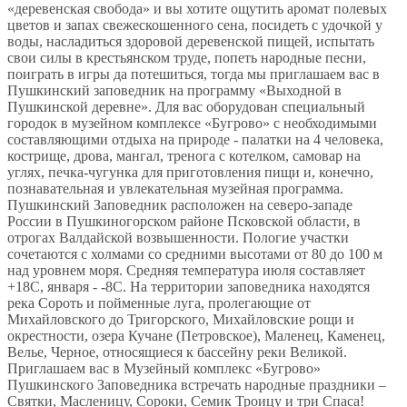
«деревенская свобода» и вы хотите ощутить аромат полевых
цветов и запах свежескошенного сена, посидеть с удочкой у
воды, насладиться здоровой деревенской пищей, испытать
свои силы в крестьянском труде, попеть народные песни,
поиграть в игры да потешиться, тогда мы приглашаем вас в
Пушкинский заповедник на программу «Выходной в
Пушкинской деревне». Для вас оборудован специальный
городок в музейном комплексе «Бугрово» с необходимыми
составляющими отдыха на природе - палатки на 4 человека,
кострище, дрова, мангал, тренога с котелком, самовар на
углях, печка-чугунка для приготовления пищи и, конечно,
познавательная и увлекательная музейная программа.
Пушкинский Заповедник расположен на северо-западе
России в Пушкиногорском районе Псковской области, в
отрогах Валдайской возвышенности. Пологие участки
сочетаются с холмами со средними высотами от 80 до 100 м
над уровнем моря. Средняя температура июля составляет
+18C, января - -8C. На территории заповедника находятся
река Сороть и пойменные луга, пролегающие от
Михайловского до Тригорского, Михайловские рощи и
окрестности, озера Кучане (Петровское), Маленец, Каменец,
Велье, Черное, относящиеся к бассейну реки Великой.
Приглашаем вас в Музейный комплекс «Бугрово»
Пушкинского Заповедника встречать народные праздники –
Святки, Масленицу, Сороки, Семик Троицу и три Спаса!