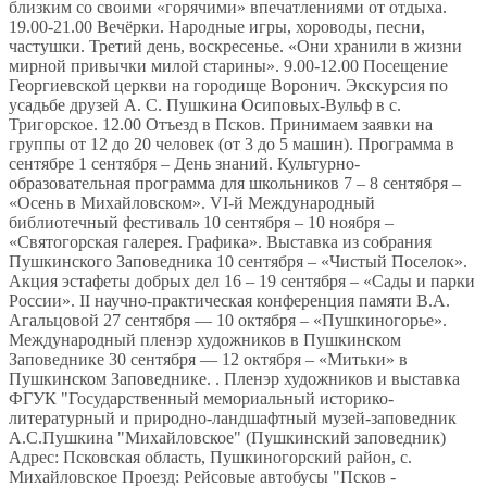
близким со своими «горячими» впечатлениями от отдыха.
19.00-21.00 Вечёрки. Народные игры, хороводы, песни,
частушки. Третий день, воскресенье. «Они хранили в жизни
мирной привычки милой старины». 9.00-12.00 Посещение
Георгиевской церкви на городище Воронич. Экскурсия по
усадьбе друзей А. С. Пушкина Осиповых-Вульф в с.
Тригорское. 12.00 Отъезд в Псков. Принимаем заявки на
группы от 12 до 20 человек (от 3 до 5 машин). Программа в
сентябре 1 сентября – День знаний. Культурно-
образовательная программа для школьников 7 – 8 сентября –
«Осень в Михайловском». VI-й Международный
библиотечный фестиваль 10 сентября – 10 ноября –
«Святогорская галерея. Графика». Выставка из собрания
Пушкинского Заповедника 10 сентября – «Чистый Поселок».
Акция эстафеты добрых дел 16 – 19 сентября – «Сады и парки
России». II научно-практическая конференция памяти В.А.
Агальцовой 27 сентября — 10 октября – «Пушкиногорье».
Международный пленэр художников в Пушкинском
Заповеднике 30 сентября — 12 октября – «Митьки» в
Пушкинском Заповеднике. . Пленэр художников и выставка
ФГУК "Государственный мемориальный историко-
литературный и природно-ландшафтный музей-заповедник
А.С.Пушкина "Михайловское" (Пушкинский заповедник)
Адрес: Псковская область, Пушкиногорский район, с.
Михайловское Проезд: Рейсовые автобусы "Псков -