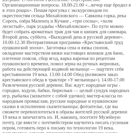
Организационные вопросы. 18.00-21.00 «...вечор еще бродил я
в этих рощах». Пешая прогулка с экскурсоводом по
окрестностям сельца Михайловского — Савкина горка, река
Сороть, озёра Маленец и Кучане , «три сосны», «холм
лесистый», парк усадьбы «Михайловское». По пути можно
будет собрать ароматных трав для чая и шишек для самовара.
Второй день, суббота. «Выходной день в русской деревне».
10.00-12.30 Интерактивная программа «Крестьянский труд
пушкинской эпохи». Заготовка сена и вязка снопов,
овладение мастерством вязки настоящих веников для бани,
плетение поясов, сбор ягод, варка варенья по рецептам
пушкинского времени, помол зерна на ручных жерновах,
работа на действующей водяной мельнице — ощутите себя
крестьянином 19 века. 13.00-14.00 Обед (возможен заказ
крестьянского обеда в трактире «У мельницы»). 14.00-17.00
Развлечения русской деревни. Вас ждут: народные игры -
городки, ходули, бабки, бирюльки — целый сундук народных
игр, рыбалка (захватите с собой удочки); мастер-классы по
народным промыслам, русские народные и пушкинские
сказки в исполнении сказительницы; фотоателье, где вы
сможете перевоплотиться в образы жителей русской деревни
19 века и запечатлеть их. И, наконец, посетите Музейную
почту, где вместе с почтмейстером научитесь писать гусиным
пером, готовить перо к письму по технологии 19 века,