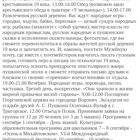
крестьянином 19 века. 13.00-14.00 Обед (возможен заказ
крестьянского обеда в трактире «У мельницы»). 14.00-17.00
Развлечения русской деревни. Вас ждут: народные игры -
городки, ходули, бабки, бирюльки — целый сундук народных
игр, рыбалка (захватите с собой удочки); мастер-классы по
народным промыслам, русские народные и пушкинские
сказки в исполнении сказительницы; фотоателье, где вы
сможете перевоплотиться в образы жителей русской деревни
19 века и запечатлеть их. И, наконец, посетите Музейную
почту, где вместе с почтмейстером научитесь писать гусиным
пером, готовить перо к письму по технологии 19 века,
попытаетесь освоить премудрости эпистолярного жанра
пушкинской эпохи и сможете отправить письмо друзьям и
близким со своими «горячими» впечатлениями от отдыха.
19.00-21.00 Вечёрки. Народные игры, хороводы, песни,
частушки. Третий день, воскресенье. «Они хранили в жизни
мирной привычки милой старины». 9.00-12.00 Посещение
Георгиевской церкви на городище Воронич. Экскурсия по
усадьбе друзей А. С. Пушкина Осиповых-Вульф в с.
Тригорское. 12.00 Отъезд в Псков. Принимаем заявки на
группы от 12 до 20 человек (от 3 до 5 машин). Программа в
сентябре 1 сентября – День знаний. Культурно-
образовательная программа для школьников 7 – 8 сентября –
«Осень в Михайловском». VI-й Международный
библиотечный фестиваль 10 сентября – 10 ноября –