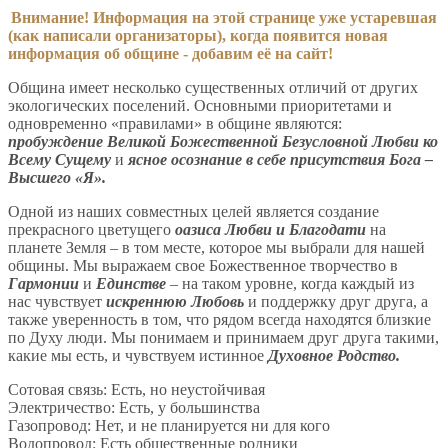
Внимание! Информация на этой странице уже устаревшая
(как написали организаторы), когда появится новая
информация об общине - добавим её на сайт!
Община имеет несколько существенных отличий от других
экологических поселений. Основными приоритетами и
одновременно «правилами» в общине являются:
пробуждение Великой Божественной Безусловной Любви ко
Всему Сущему
и
ясное осознание в себе присутствия Бога –
Высшего «Я».
Одной из наших совместных целей является создание
прекрасного цветущего
оазиса Любви и Благодати
на
планете Земля – в том месте, которое мы выбрали для нашей
общины. Мы выражаем свое Божественное творчество в
Гармонии
и
Единстве
– на таком уровне, когда каждый из
нас чувствует
искреннюю Любовь
и поддержку друг друга, а
также уверенность в том, что рядом всегда находятся близкие
по Духу люди. Мы понимаем и принимаем друг друга такими,
какие мы есть, и чувствуем истинное
Духовное Родство.
Сотовая связь: Есть, но неустойчивая
Электричество: Есть, у большинства
Газопровод: Нет, и не планируется ни для кого
Водопровод: Есть общественные родники