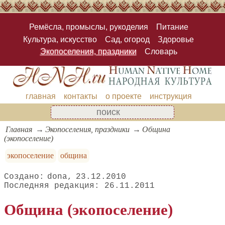
Ремёсла, промыслы, рукоделия
Питание
Культура, искусство
Сад, огород
Здоровье
Экопоселения, праздники
Словарь
главная
контакты
о проекте
инструкция
Главная
Экопоселения, праздники
Община
(экопоселение)
экопоселение
община
dona
23.12.2010
26.11.2011
Община (экопоселение)