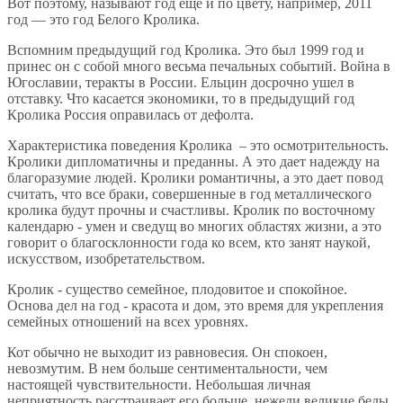
Вот поэтому, называют год ещё и по цвету, например, 2011
год — это год Белого Кролика.
Вспомним предыдущий год Кролика. Это был 1999 год и
принес он с собой много весьма печальных событий. Война в
Югославии, теракты в России. Ельцин досрочно ушел в
отставку. Что касается экономики, то в предыдущий год
Кролика Россия оправилась от дефолта.
Характеристика поведения Кролика – это осмотрительность.
Кролики дипломатичны и преданны. А это дает надежду на
благоразумие людей. Кролики романтичны, а это дает повод
считать, что все браки, совершенные в год металлического
кролика будут прочны и счастливы. Кролик по восточному
календарю - умен и сведущ во многих областях жизни, а это
говорит о благосклонности года ко всем, кто занят наукой,
искусством, изобретательством.
Кролик - существо семейное, плодовитое и спокойное.
Основа дел на год - красота и дом, это время для укрепления
семейных отношений на всех уровнях.
Кот обычно не выходит из равновесия. Он спокоен,
невозмутим. В нем больше сентиментальности, чем
настоящей чувствительности. Небольшая личная
неприятность расстраивает его больше, нежели великие беды