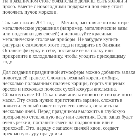
На праздничном столе обязательно должны быть яблоки и
просо. Вместе с новогодними подарками под елку стоит
положить пучок моркови.
Так как стихия 2011 год — Металл, расставьте по квартире
металлические украшения (например, металлические вазы
или подставки для свечей) и используйте красивые
металлические столовые приборы. Не забудьте купить
фигурки с символом этого года и подарить их близким.
Оставьте фигурку и себе, поставьте ее на полку или
прикрепите к холодильнику, чтобы угодить приходящему
году.
Для создания праздничной атмосферы можно добавить запаха
новогодней трапезе. Сложить резаный корень имбиря,
несколько поломанных палочек корицы, горсть чищеных
орехов и несколько полосок сухой кожуры апельсина.
Сбрызнуть все 10–15 каплями апельсинового и гвоздичного
масел. Эту смесь нужно приготовить заранее, сложить в
полиэтиленовый пакет и туго его завязав, оставить на
несколько дней. Перед праздником выложить в глубокую
прозрачную стеклянную вазу или салатник. Если запах будет
очень резкий, поставить смесь на подоконник или в
прихожей. Это, наряду с запахом свежей хвои, создаст
прекрасную ауру праздника.