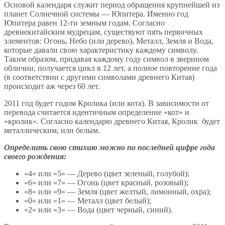
Основой календаря служит период обращения крупнейшей из
планет Солнечной системы — Юпитера. Именно год
Юпитера равен 12-ти земным годам. Согласно
древнекитайским мудрецам, существуют пять первичных
элементов: Огонь, Небо (или дерево), Металл, Земля и Вода,
которые давали свою характеристику каждому символу.
Таким образом, придавая каждому году символ в зверином
обличии, получается цикл в 12 лет, а полное повторение года
(в соответствии с другими символами древнего Китая)
происходит аж через 60 лет.
2011 год будет годом Кролика (или кота). В зависимости от
перевода считается идентичным определение «кот» и
«кролик». Согласно календарю древнего Китая, Кролик будет
металлическим, или белым.
Определить свою стихию можно по последней цифре года
своего рождения:
«4» или «5» — Дерево (цвет зеленый, голубой);
«6» или «7» — Огонь (цвет красный, розовый);
«8» или «9» — Земля (цвет желтый, лимонный, охра);
«0» или «1» — Металл (цвет белый);
«2» или «3» — Вода (цвет черный, синий).