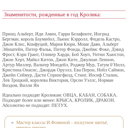
Знаменитости, рожденные в год Кролика:
Принц Альберт, Иди Амин, Гарри Белафонте, Ингрид
Бергман, король Бхумибол, Льюис Кэрролл, Фидель Кастро,
Джон Клис, Конфуций, Мария Кюри, Моше Даян, Альберт
Эйнштейн, Питер Фальк, Питер Фонда, Джеймс Фоке, Дэвид
Фрост, Кэри Грант, Оливер Харди, Боб Хоуп, Уитни Хьюстон,
Джон Херт, Майкл Китон, Джон Ките, Джулиан Леннон,
Артур Миллер, Вальтер Мондейл, Роджер Мур, Татум 0’Нилл,
Кристина Онасис, Джордж Оруэлл, Ева Перон, Нейл Саймон,
Джейн Сеймур, Дасти Спрингфилд, Стинг, Иосиф Сталин,
Лев Троцкий, королева Виктория, Орсон Уэллс, Норман
Виздом, Вилли Ян
Идеально подходят Кроликам: ОВЦА, КАБАН, СОБАКА.
Подходят более или менее: КРЫСА, КРОЛИК, ДРАКОН.
Абсолютно не подходят: ПЕТУХ.
Мастер классы И.Фоминой - лоскутное шитьё,
мячики темари