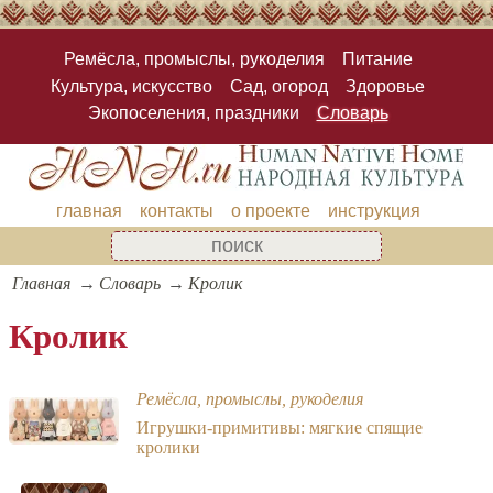
Ремёсла, промыслы, рукоделия
Питание
Культура, искусство
Сад, огород
Здоровье
Экопоселения, праздники
Словарь
главная
контакты
о проекте
инструкция
Главная
Словарь
Кролик
Кролик
Ремёсла, промыслы, рукоделия
Игрушки-примитивы: мягкие спящие
кролики