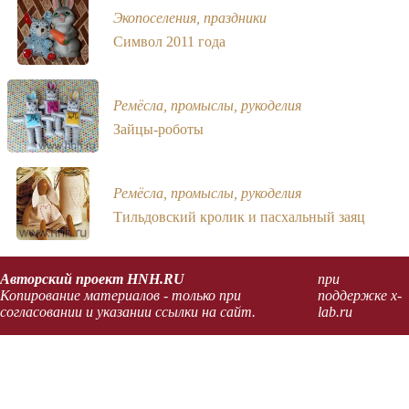
Экопоселения, праздники
Символ 2011 года
Ремёсла, промыслы, рукоделия
Зайцы-роботы
Ремёсла, промыслы, рукоделия
Тильдовский кролик и пасхальный заяц
Авторский проект HNH.RU
при
Копирование материалов - только при
поддержке x-
согласовании и указании ссылки на сайт.
lab.ru