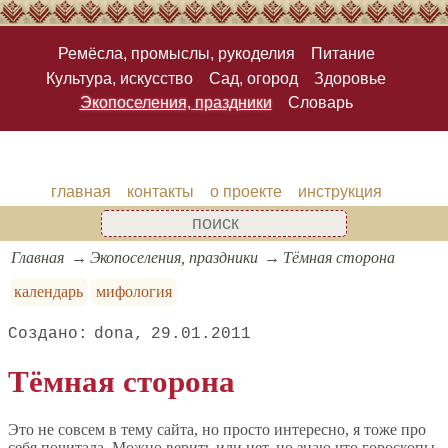
Ремёсла, промыслы, рукоделия
Питание
Культура, искусство
Сад, огород
Здоровье
Экопоселения, праздники
Словарь
главная
контакты
о проекте
инструкция
Главная
Экопоселения, праздники
Тёмная сторона
календарь
мифология
dona
29.01.2011
Тёмная сторона
Это не совсем в тему сайта, но просто интересно, я тоже про
себя почитала. Можно верить или нет, но знаю что гороскопы