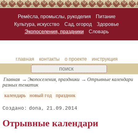
Ремёсла, промыслы, рукоделия
Питание
Культура, искусство
Сад, огород
Здоровье
Экопоселения, праздники
Словарь
главная
контакты
о проекте
инструкция
Главная
Экопоселения, праздники
Отрывные календари
разных тематик
календарь
новый год
праздник
dona
21.09.2014
Отрывные календари