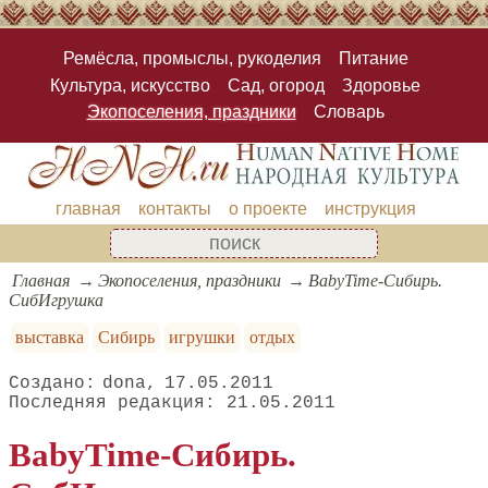
Ремёсла, промыслы, рукоделия
Питание
Культура, искусство
Сад, огород
Здоровье
Экопоселения, праздники
Словарь
главная
контакты
о проекте
инструкция
Главная
Экопоселения, праздники
BabyTime-Сибирь.
СибИгрушка
выставка
Сибирь
игрушки
отдых
dona
17.05.2011
21.05.2011
BabyTime-Сибирь.