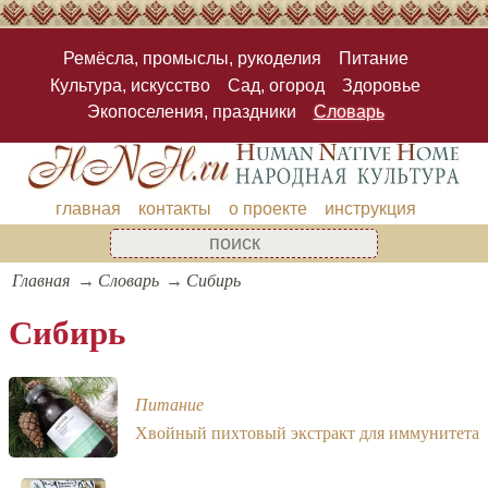
Ремёсла, промыслы, рукоделия
Питание
Культура, искусство
Сад, огород
Здоровье
Экопоселения, праздники
Словарь
главная
контакты
о проекте
инструкция
Главная
Словарь
Сибирь
Сибирь
Питание
Хвойный пихтовый экстракт для иммунитета