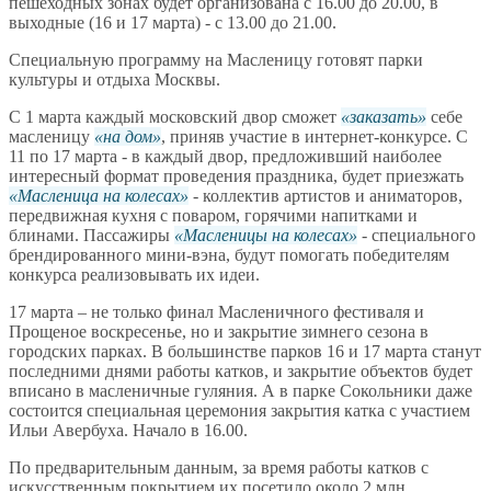
пешеходных зонах будет организована с 16.00 до 20.00, в
выходные (16 и 17 марта) - с 13.00 до 21.00.
Специальную программу на Масленицу готовят парки
культуры и отдыха Москвы.
С 1 марта каждый московский двор сможет
заказать
себе
масленицу
на дом
, приняв участие в интернет-конкурсе. С
11 по 17 марта - в каждый двор, предложивший наиболее
интересный формат проведения праздника, будет приезжать
Масленица на колесах
- коллектив артистов и аниматоров,
передвижная кухня с поваром, горячими напитками и
блинами. Пассажиры
Масленицы на колесах
- специального
брендированного мини-вэна, будут помогать победителям
конкурса реализовывать их идеи.
17 марта – не только финал Масленичного фестиваля и
Прощеное воскресенье, но и закрытие зимнего сезона в
городских парках. В большинстве парков 16 и 17 марта станут
последними днями работы катков, и закрытие объектов будет
вписано в масленичные гуляния. А в парке Сокольники даже
состоится специальная церемония закрытия катка с участием
Ильи Авербуха. Начало в 16.00.
По предварительным данным, за время работы катков с
искусственным покрытием их посетило около 2 млн.