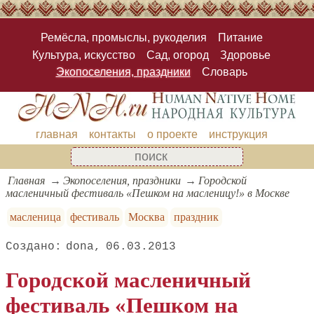
Ремёсла, промыслы, рукоделия
Питание
Культура, искусство
Сад, огород
Здоровье
Экопоселения, праздники
Словарь
главная
контакты
о проекте
инструкция
Главная
Экопоселения, праздники
Городской
масленичный фестиваль «Пешком на масленицу!» в Москве
масленица
фестиваль
Москва
праздник
dona
06.03.2013
Городской масленичный
фестиваль «Пешком на