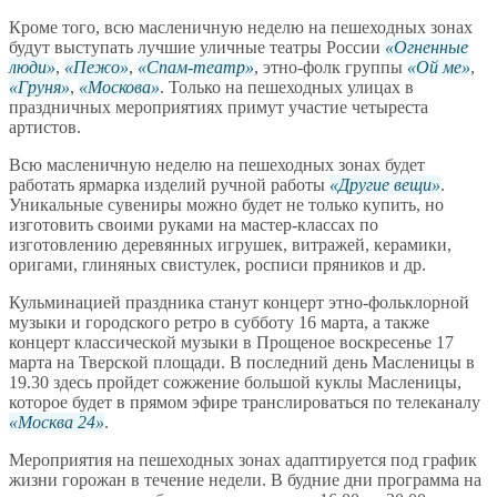
Кроме того, всю масленичную неделю на пешеходных зонах
будут выступать лучшие уличные театры России
Огненные
люди
,
Пежо
,
Спам-театр
, этно-фолк группы
Ой ме
,
Груня
,
Москова
. Только на пешеходных улицах в
праздничных мероприятиях примут участие четыреста
артистов.
Всю масленичную неделю на пешеходных зонах будет
работать ярмарка изделий ручной работы
Другие вещи
.
Уникальные сувениры можно будет не только купить, но
изготовить своими руками на мастер-классах по
изготовлению деревянных игрушек, витражей, керамики,
оригами, глиняных свистулек, росписи пряников и др.
Кульминацией праздника станут концерт этно-фольклорной
музыки и городского ретро в субботу 16 марта, а также
концерт классической музыки в Прощеное воскресенье 17
марта на Тверской площади. В последний день Масленицы в
19.30 здесь пройдет сожжение большой куклы Масленицы,
которое будет в прямом эфире транслироваться по телеканалу
Москва 24
.
Мероприятия на пешеходных зонах адаптируется под график
жизни горожан в течение недели. В будние дни программа на