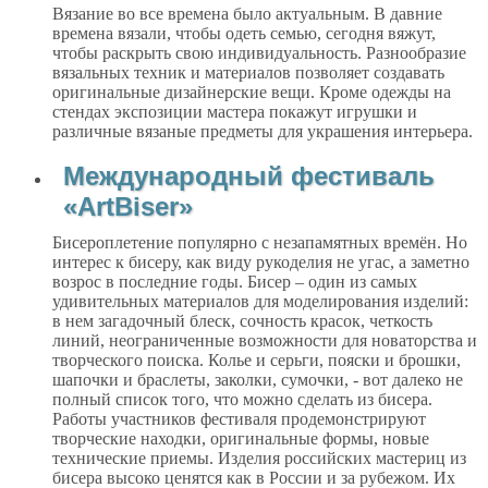
Вязание во все времена было актуальным. В давние
времена вязали, чтобы одеть семью, сегодня вяжут,
чтобы раскрыть свою индивидуальность. Разнообразие
вязальных техник и материалов позволяет создавать
оригинальные дизайнерские вещи. Кроме одежды на
стендах экспозиции мастера покажут игрушки и
различные вязаные предметы для украшения интерьера.
Международный фестиваль
«ArtBiser»
Бисероплетение популярно с незапамятных времён. Но
интерес к бисеру, как виду рукоделия не угас, а заметно
возрос в последние годы. Бисер – один из самых
удивительных материалов для моделирования изделий:
в нем загадочный блеск, сочность красок, четкость
линий, неограниченные возможности для новаторства и
творческого поиска. Колье и серьги, пояски и брошки,
шапочки и браслеты, заколки, сумочки, - вот далеко не
полный список того, что можно сделать из бисера.
Работы участников фестиваля продемонстрируют
творческие находки, оригинальные формы, новые
технические приемы. Изделия российских мастериц из
бисера высоко ценятся как в России и за рубежом. Их