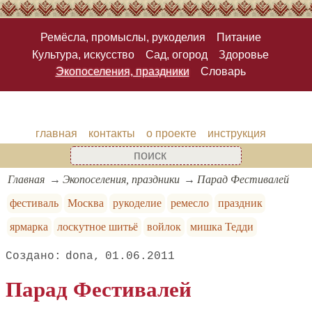
Ремёсла, промыслы, рукоделия
Питание
Культура, искусство
Сад, огород
Здоровье
Экопоселения, праздники
Словарь
главная
контакты
о проекте
инструкция
Главная
Экопоселения, праздники
Парад Фестивалей
фестиваль
Москва
рукоделие
ремесло
праздник
ярмарка
лоскутное шитьё
войлок
мишка Тедди
dona
01.06.2011
Парад Фестивалей