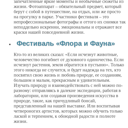
запечатленные яркие моменты и необычные сюжеты из
жизни. Фотоаппарат – обязательный предмет, который
берут с собой в путешествие, на отдых, или же просто
на прогулку в парке. Участники фестиваля – это
непрофессиональные фотографы и оттого их снимки так
неподдельно искренни, эмоциональны и отражают все
краски нашей повседневной жизни.
Фестиваль «Флора и Фауна»
Кто-то из великих сказал: «Если исчезнут животные,
человечество погибнет от духовного одиночества. Если
исчезнут растения, земля обратится в пустыню». Только
этого никогда не случится, и будет надежда на тех, кто
посвятил свою жизнь и любовь природе, ее созданиям,
большим и малым, прекрасным и удивительным.
Изучать природу и взаимодействовать с ней можно по-
разному: отправляясь в далекие экспедиции, работая в
лаборатории, или создавая произведения искусства в
природе, такие, как причудливый бонсай,
представленный на нашей выставке. Или воспитывая
четвероногих артистов, которых можно обучить только
лаской и терпением, к обоюдной радости и полноте
жизни.